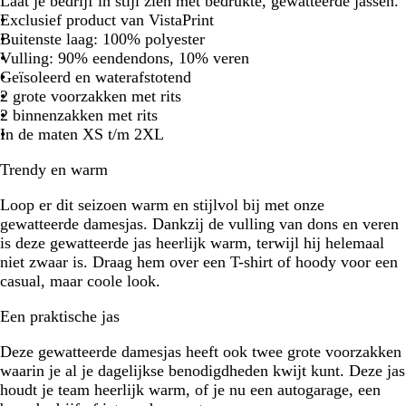
Laat je bedrijf in stijl zien met bedrukte, gewatteerde jassen.
Exclusief product van VistaPrint
Buitenste laag: 100% polyester
Vulling: 90% eendendons, 10% veren
Geïsoleerd en waterafstotend
2 grote voorzakken met rits
2 binnenzakken met rits
In de maten XS t/m 2XL
Trendy en warm
Loop er dit seizoen warm en stijlvol bij met onze
gewatteerde damesjas. Dankzij de vulling van dons en veren
is deze gewatteerde jas heerlijk warm, terwijl hij helemaal
niet zwaar is. Draag hem over een T-shirt of hoody voor een
casual, maar coole look.
Een praktische jas
Deze gewatteerde damesjas heeft ook twee grote voorzakken
waarin je al je dagelijkse benodigdheden kwijt kunt. Deze jas
houdt je team heerlijk warm, of je nu een autogarage, een