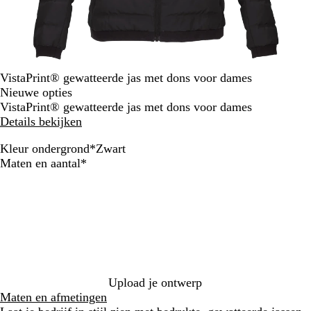
VistaPrint® gewatteerde jas met dons voor dames
Nieuwe opties
VistaPrint® gewatteerde jas met dons voor dames
Details bekijken
Kleur ondergrond
*
Zwart
Z
M
D
O
Verplicht
Maten en aantal
*
w
a
o
l
a
r
n
i
r
i
k
j
t
n
e
f
e
r
g
b
g
r
l
r
o
a
i
e
Upload je ontwerp
u
j
n
Maten en afmetingen
w
s