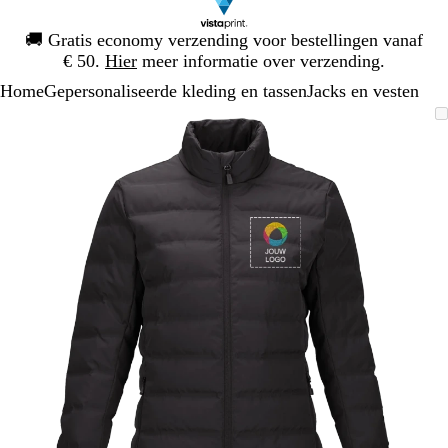
Dia
🚚
Gratis economy verzending voor bestellingen vanaf
1
€ 50.
Hier
meer informatie over verzending.
van
Home
Gepersonaliseerde kleding en tassen
Jacks en vesten
1
Dia
Zoombare
Gezoomd
Gebruik
Klik
1
afbeelding
tot
plus-
om
van
minimum
en
uit
1
mintoetsen
te
om
vouwen
te
zoomen
en
pijltjestoetsen
om
te
zwenken