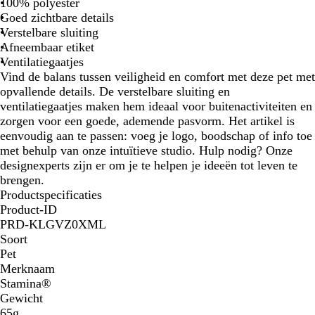
o
o
100% polyester
r
r
Goed zichtbare details
e
e
Verstelbare sluiting
s
s
Afneembaar etiket
c
c
Ventilatiegaatjes
e
e
Vind de balans tussen veiligheid en comfort met deze pet met
r
r
opvallende details. De verstelbare sluiting en
e
e
ventilatiegaatjes maken hem ideaal voor buitenactiviteiten en
n
n
zorgen voor een goede, ademende pasvorm. Het artikel is
d
d
eenvoudig aan te passen: voeg je logo, boodschap of info toe
g
o
met behulp van onze intuïtieve studio. Hulp nodig? Onze
e
r
designexperts zijn er om je te helpen je ideeën tot leven te
e
a
brengen.
l
n
Productspecificaties
j
Product-ID
e
PRD-KLGVZ0XML
Soort
Pet
Merknaam
Stamina®
Gewicht
65g