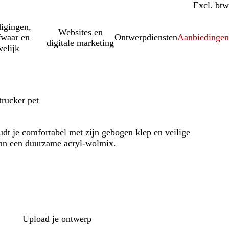
Incl. btw
Excl. btw
igingen,
Websites en
fwaar en
Ontwerpdiensten
Aanbiedinge
digitale marketing
elijk
rucker pet
dt je comfortabel met zijn gebogen klep en veilige
an een duurzame acryl-wolmix.
Upload je ontwerp