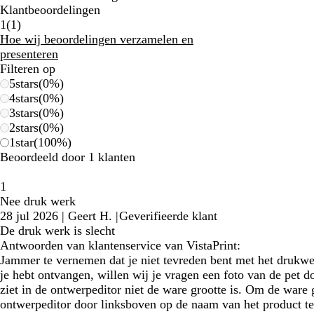
Klantbeoordelingen
1
1
(
1
)
klantbeoordelingen
Hoe wij beoordelingen verzamelen en
presenteren
Filteren op
5
stars
(
0
%)
4
stars
(
0
%)
3
stars
(
0
%)
2
stars
(
0
%)
1
star
(
100
%)
Beoordeeld door 1 klanten
1
Nee druk werk
28 jul 2026
|
Geert H.
|
Geverifieerde klant
De druk werk is slecht
Antwoorden van klantenservice van VistaPrint:
Jammer te vernemen dat je niet tevreden bent met het drukwe
je hebt ontvangen, willen wij je vragen een foto van de pet do
ziet in de ontwerpeditor niet de ware grootte is. Om de ware
ontwerpeditor door linksboven op de naam van het product 