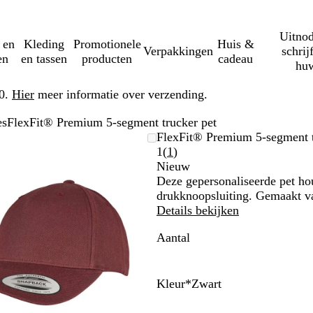
Uitnod
 en
Kleding
Promotionele
Huis &
Verpakkingen
schrij
en
en tassen
producten
cadeau
huw
50.
Hier
meer informatie over verzending.
es
FlexFit® Premium 5-segment trucker pet
Zoombare
Gezoomd
Gebruik
Klik
FlexFit® Premium 5-segment t
afbeelding
tot
plus-
om
Lees
1
(
1
)
minimum
en
uit
1
Nieuw
mintoetsen
te
klantbeoordelingen
Deze gepersonaliseerde pet hou
om
vouwen
drukknoopsluiting. Gemaakt v
te
Details bekijken
zoomen
Aantal
en
pijltjestoetsen
om
te
Kleur
*
Zwart
zwenken
Z
W
M
S
K
G
R
L
B
P
w
i
a
t
a
e
o
i
a
r