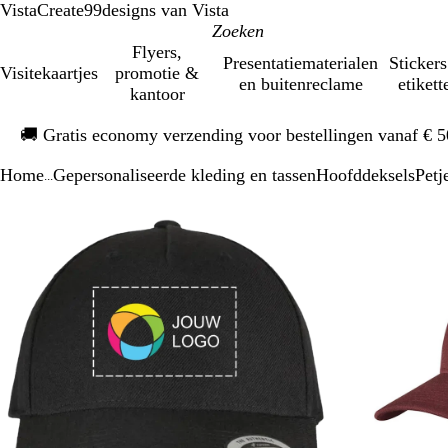
VistaCreate
99designs van Vista
Flyers,
Presentatiematerialen
Stickers
Visitekaartjes
promotie &
en buitenreclame
etikett
kantoor
Dia
🚚
Gratis economy verzending voor bestellingen vanaf € 
1
van
Home
Gepersonaliseerde kleding en tassen
Hoofddeksels
Petj
1
...
Dia
Zoombare
Gezoomd
Gebruik
Klik
1
afbeelding
tot
plus-
om
van
minimum
en
uit
2
mintoetsen
te
om
vouwen
te
zoomen
en
pijltjestoetsen
om
te
zwenken