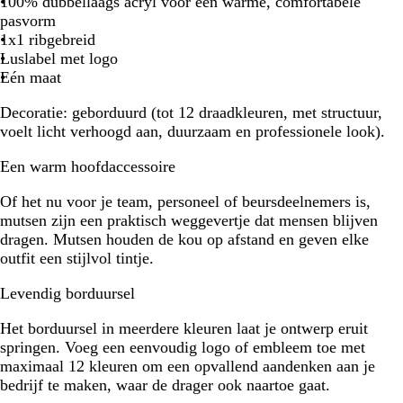
a
i
o
a
o
t
100% dubbellaags acryl voor een warme, comfortabele
u
j
e
n
d
pasvorm
w
s
n
j
1x1 ribgebreid
e
Luslabel met logo
Eén maat
Decoratie:
geborduurd (tot 12 draadkleuren, met structuur,
voelt licht verhoogd aan, duurzaam en professionele look).
Een warm hoofdaccessoire
Of het nu voor je team, personeel of beursdeelnemers is,
mutsen zijn een praktisch weggevertje dat mensen blijven
dragen. Mutsen houden de kou op afstand en geven elke
outfit een stijlvol tintje.
Levendig borduursel
Het borduursel in meerdere kleuren laat je ontwerp eruit
springen. Voeg een eenvoudig logo of embleem toe met
maximaal 12 kleuren om een opvallend aandenken aan je
bedrijf te maken, waar de drager ook naartoe gaat.