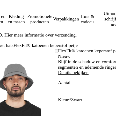
Uitnod
 en
Kleding
Promotionele
Huis &
Verpakkingen
schrij
en
en tassen
producten
cadeau
huw
50.
Hier
meer informatie over verzending.
et hats
FlexFit® katoenen keperstof petje
Zoombare
Gezoomd
Gebruik
Klik
FlexFit® katoenen keperstof p
afbeelding
tot
plus-
om
Nieuw
minimum
en
uit
Blijf in de schaduw en comfort
mintoetsen
te
segmenten en ademende ringen
om
vouwen
Details bekijken
te
Aantal
zoomen
en
pijltjestoetsen
om
Kleur
*
Zwart
te
Z
O
W
M
L
K
G
R
L
A
G
G
zwenken
w
r
i
a
i
a
r
o
i
i
r
e
a
a
t
r
c
k
i
o
l
r
o
k