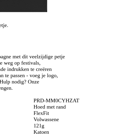
r
n
i
h
i
j
d
a
B
e
r
t
j
n
t
s
l
n
u
e
e
r
u
e
i
b
o
e
G
d
tje.
l
z
l
e
a
e
o
k
u
e
o
w
d
r
a
gne met dit veelzijdige petje
a
e weg op festivals,
l
de indrukken te creëren
n te passen - voeg je logo,
. Hulp nodig? Onze
rengen.
PRD-MM0CYHZAT
Hoed met rand
FlexFit
Volwassene
121g
Katoen