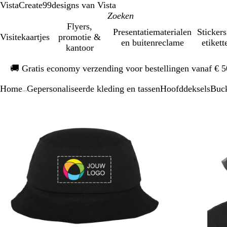
VistaCreate
99designs van Vista
Flyers,
Presentatiematerialen
Stickers
Visitekaartjes
promotie &
en buitenreclame
etikett
kantoor
Dia
🚚
Gratis economy verzending voor bestellingen vanaf € 
1
van
Home
Gepersonaliseerde kleding en tassen
Hoofddeksels
Buck
1
...
Dia
Zoombare
Gezoomd
Gebruik
Klik
1
afbeelding
tot
plus-
om
van
minimum
en
uit
2
mintoetsen
te
om
vouwen
te
zoomen
en
pijltjestoetsen
om
te
zwenken