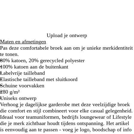
r
i
k
r
t
n
e
t
e
r
i
b
g
e
l
r
f
a
i
g
Upload je ontwerp
u
j
r
Maten en afmetingen
w
s
i
Pas deze comfortabele broek aan om je unieke merkidentiteit
j
te tonen.
s
80% katoen, 20% gerecycled polyester
100% katoen aan de buitenkant
Labelvrije tailleband
Elastische tailleband met sluitkoord
Schuine voorvakken
280 g/m²
Uniseks ontwerp
Verhoog je dagelijkse garderobe met deze veelzijdige broek
die comfort en stijl combineert voor elke casual gelegenheid.
Ideaal voor teamuniformen, bedrijfs loungewear of Lifestyle
die je merk zichtbaar houdt tijdens ontspanning. Het artikel
is eenvoudig aan te passen - voeg je logo, boodschap of info