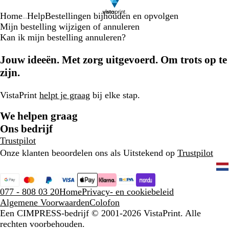
Home
Help
Bestellingen bijhouden en opvolgen
...
Mijn bestelling wijzigen of annuleren
Kan ik mijn bestelling annuleren?
Jouw ideeën. Met zorg uitgevoerd. Om trots op te
zijn.
VistaPrint
helpt je graag
bij elke stap.
We helpen graag
Ons bedrijf
Trustpilot
Onze klanten beoordelen ons als Uitstekend op
Trustpilot
077 - 808 03 20
Home
Privacy- en cookiebeleid
Algemene Voorwaarden
Colofon
Een CIMPRESS-bedrijf
© 2001-2026 VistaPrint. Alle
rechten voorbehouden.