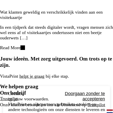
Wat klanten geweldig en verschrikkelijk vinden aan een
visitekaartje
In een tijdperk dat steeds digitaler wordt, vragen mensen zich
wel eens af of visitekaartjes ondertussen niet een beetje
ouderwets […]
Read More
Jouw ideeën. Met zorg uitgevoerd. Om trots op te
zijn.
VistaPrint
helpt je graag
bij elke stap.
We helpen graag
Ons bedrijf
Cookies,
Doorgaan zonder te
Trustpilot
op jouw voorwaarden.
accepteren
VistaPrint en zijn partners gebruiken cookies en
Onze klanten beoordelen ons als Uitstekend op
Trustpilot
andere technologieën om onze diensten te leveren en