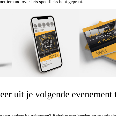
 met iemand over iets specifieks hebt gepraat.
er uit je volgende evenement 
ee van andere beurskramen? Behalve met borden en spandoeken