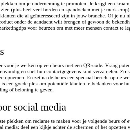
 plekken om je onderneming te promoten. Je krijgt een kraam 
n zien (plus heel veel borden en spandoeken met je merk erop),
 klanten die al geïnteresseerd zijn in jouw branche. Of je nu 
roduct onder de aandacht wilt brengen of gewoon de bekendh
marketingtips voor beurzen om met meer mensen contact te leg
es
der voor je werken op een beurs met een QR-code. Vraag poten
 eenvoudig en snel hun contactgegevens kunt verzamelen. Zo k
ze opnemen. En zet na de beurs een speciaal bericht op de we
Dit is een goede plek om potentiële klanten te bedanken voor h
ing of beloning te geven.
oor social media
este plekken om reclame te maken voor je volgende beurs of e
ial media: deel een kijkje achter de schermen of het opzetten 