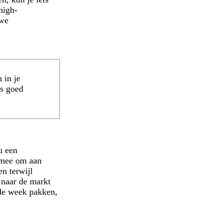
high-
uwe
 in je
rs goed
u een
s mee om aan
n terwijl
 naar de markt
nde week pakken,