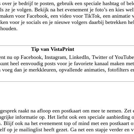
over je bedrijf te posten, gebruik een speciale hashtag of be
ls ze je volgen. Bekijk na het evenement je foto’s en kies wel
l maken voor Facebook, een video voor TikTok, een animatie
en voor je socials en je nieuwe volgers daarbij betrekken h
n houden.
Tip van VistaPrint
ent nu op Facebook, Instagram, LinkedIn, Twitter of YouTube
 kunt heel eenvoudig posts voor je favoriete kanaal maken me
 voeg dan je merkkleuren, opvallende animaties, fotofilters e
gesprek raakt na afloop een postkaart om mee te nemen. Zet er
ngrijke informatie op. Het liefst ook een speciale aanbieding 
. Blijf ook na het evenement top of mind met een postkaart o
elf op je mailinglist heeft gezet. Ga net een stapje verder en 