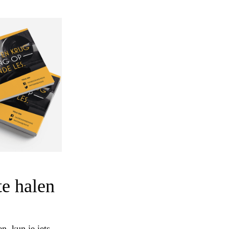
te halen
, kun je iets