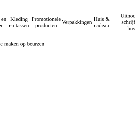
Uitnod
 en
Kleding
Promotionele
Huis &
Verpakkingen
schrij
en
en tassen
producten
cadeau
huw
 te maken op beurzen