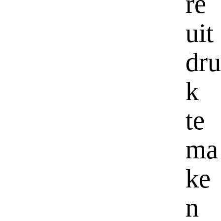
re
uit
dru
k
te
ma
ke
n