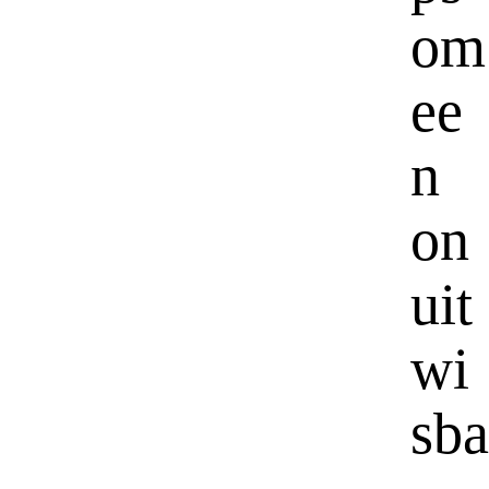
om
ee
n
on
uit
wi
sba