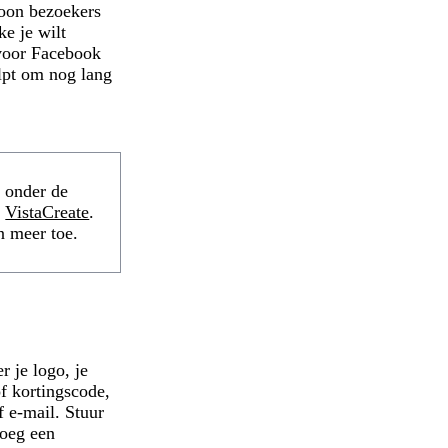
loon bezoekers
ke je wilt
 voor Facebook
elpt om nog lang
 onder de
t
VistaCreate
.
n meer toe.
 je logo, je
of kortingscode,
f e-mail. Stuur
voeg een