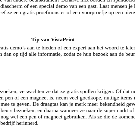
ediascherm of een special demo van een gast. Laat mensen je 
eef ze een gratis proefmonster of een voorproefje op een nie
Tip van VistaPrint
atis demo’s aan te bieden of een expert aan het woord te laten
 dan op tijd alle informatie, zodat ze hun bezoek aan de beu
oeken, verwachten ze dat ze gratis spullen krijgen. Of dat n
een pen of een magneet is, neem veel goedkope, nuttige item
 mee te geven. De draagtas kan je merk meer bekendheid geve
e beurs bezoeken, en daarna wanneer ze naar de supermarkt of
jd nog wel een pen of magneet gebruiken. Als ze die de kome
bedrijf herinnerd.