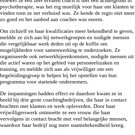
Hoewel ze een zeer ervaren coach is met een achtergrond in
psychotherapie, was het erg moeilijk voor haar om klanten te
vinden toen ze net verhuisd was. Ze kende de regio niet meer
zo goed en het aanbod aan coaches was enorm.
Om zichzelf en haar kwalificaties meer bekendheid te geven,
meldde ze zich aan bij netwerkgroepen en nodigde mensen
die vergelijkbaar werk deden uit op de koffie om
mogelijkheden voor samenwerking te onderzoeken. Ze
organiseerde ook netwerkbijeenkomsten, nodigde mensen uit
die actief waren op het gebied van personeelszaken en
training, en meldde zich aan als vrijwilliger om een
begeleidingsgroep te helpen bij het opstellen van hun
programma voor startende ondernemers.
De inspanningen hadden effect en daardoor kwam ze in
beeld bij drie grote coachingbedrijven, die haar in contact
brachten met klanten en werk opleverden. Door haar
vrijwilligerswerk ontmoette ze een vrouw die haar
vervolgens in contact bracht met veel belangrijke mensen,
waardoor haar bedrijf nog meer naamsbekendheid kreeg.