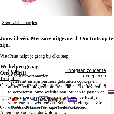
Shop visitekaartjes
Jouw ideeën. Met zorg uitgevoerd. Om trots op te
zijn.
VistaPrint
helpt je graag
bij elke stap.
We helpen graag
Cookies,
Doorgaan zonder te
Ons bedrijf
op jouw voorwaarden.
accepteren
Trustpilot
VistaPrint en zijn partners gebruiken cookies en
Onze klanten beoordelen ons als Uitstekend op
Trustpilot
andere technologieën om onze diensten te leveren en
te verbeteren, onze website aan jou aan te passen en
je gepersonaliseerde reclame te tonen. Je kunt je
voorkeuren bewerken via 'Beheer instellingen'. Zie
077 - 808 03 20
Home
Privacy- en cookiebeleid
voor meer informatie ons
Cookiebeleid
.
Algemene Voorwaarden
Colofon