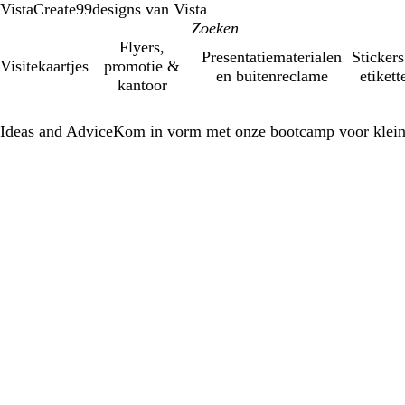
VistaCreate
99designs van Vista
Flyers,
Presentatiematerialen
Stickers
Visitekaartjes
promotie &
en buitenreclame
etikett
kantoor
Ideas and Advice
Kom in vorm met onze bootcamp voor klein