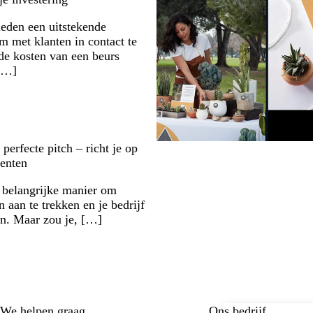
eden een uitstekende
m met klanten in contact te
e kosten van een beurs
 […]
perfecte pitch – richt je op
menten
n belangrijke manier om
 aan te trekken en je bedrijf
en. Maar zou je, […]
We helpen graag
Ons bedrijf