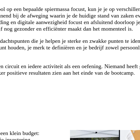
hool op een bepaalde spiermassa focust, kun je je op verschill
nnend bij de afweging waarin je de huidige stand van zaken e
nding en digitale aanwezigheid focust en afsluitend doorloop j
ijf nog gezonder en efficiënter maakt dan het momenteel is.
achtspunten die je helpen je sterke en zwakke punten te iden
kunt houden, je merk te definiëren en je bedrijf zowel persoonl
n circuit en iedere activiteit als een oefening. Niemand heeft
ker positieve resultaten zien aan het einde van de bootcamp.
een klein budget:
je investering