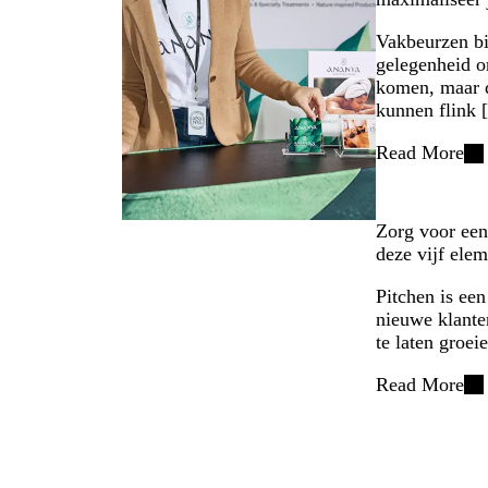
Vakbeurzen bi
gelegenheid o
komen, maar d
kunnen flink
Read More
Zorg voor een 
deze vijf ele
Pitchen is ee
nieuwe klanten
te laten groei
Read More