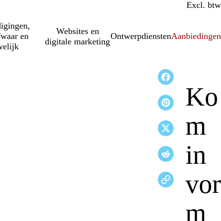
Incl. btw
Excl. btw
igingen,
Websites en
fwaar en
Ontwerpdiensten
Aanbiedinge
digitale marketing
elijk
Ko
m
in
vor
m