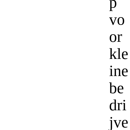
p
vo
or
kle
ine
be
dri
jve