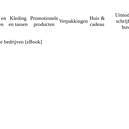
Uitnod
 en
Kleding
Promotionele
Huis &
Verpakkingen
schrij
en
en tassen
producten
cadeau
huw
e bedrijven [eBook]