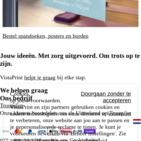
Bestel spandoeken, posters en borden
Jouw ideeën. Met zorg uitgevoerd. Om trots op te
zijn.
VistaPrint
helpt je graag
bij elke stap.
We helpen graag
Cookies,
Doorgaan zonder te
Ons bedrijf
op jouw voorwaarden.
accepteren
Trustpilot
VistaPrint en zijn partners gebruiken cookies en
Onze klanten beoordelen ons als Uitstekend op
Trustpilot
andere technologieën om onze diensten te leveren en
te verbeteren, onze website aan jou aan te passen en
je gepersonaliseerde reclame te tonen. Je kunt je
voorkeuren bewerken via 'Beheer instellingen'. Zie
voor meer informatie ons
Cookiebeleid
.
077 - 808 03 20
Home
Privacy- en cookiebeleid