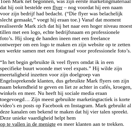
Toen Mark net begonnen, was zijn eerste marketingmateriaal
dat hij ooit bestelde een
flyer
– nog voordat hij een naam
voor zijn bedrijf had bedacht. (“Die flyer was belachelijk
slecht gemaakt,” voegt hij eraan toe.) Vanaf dat moment
realiseerde Mark zich dat hij het naar een hoger niveau moest
tillen met een logo, echte bedrijfsnaam en professionele
foto’s. Hij sloeg de handen ineen met een freelance
ontwerper om een logo te maken en zijn website op te zetten
en werkte samen met een fotograaf voor professionele foto’s.
“In het begin gebruikte ik veel flyers omdat ik in een
specifieke buurt woonde met veel expats.” Hij wilde zijn
meertaligheid inzetten voor zijn doelgroep van
Engelssprekende klanten, dus gebruikte Mark flyers om zijn
naam bekendheid te geven en liet ze achter in cafés, kroegen,
winkels en meer. Nu heeft hij sociale media eraan
toegevoegd… Zijn meest gebruikte marketingtactiek is korte
video’s en posts op Facebook en Instagram. Mark gebruikt al
deze kanalen om bekend te maken dat hij vier talen spreekt.
Deze unieke vaardigheid helpt hem
op te vallen in de menigte
en meer klanten aan te trekken.