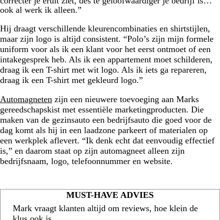
correcter je eruit ziet, des te geloofwaardiger je bedrijf is…
ook al werk ik alleen.”
Hij draagt verschillende kleurencombinaties en shirtstijlen,
maar zijn logo is altijd consistent. “Polo’s zijn mijn formele
uniform voor als ik een klant voor het eerst ontmoet of een
intakegesprek heb. Als ik een appartement moet schilderen,
draag ik een T-shirt met wit logo. Als ik iets ga repareren,
draag ik een T-shirt met gekleurd logo.”
Automagneten
zijn een nieuwere toevoeging aan Marks
gereedschapskist met essentiële marketingproducten. Die
maken van de gezinsauto een bedrijfsauto die goed voor de
dag komt als hij in een laadzone parkeert of materialen op
een werkplek aflevert. “Ik denk echt dat eenvoudig effectief
is,” en daarom staat op zijn automagneet alleen zijn
bedrijfsnaam, logo, telefoonnummer en website.
MUST-HAVE ADVIES
Mark vraagt klanten altijd om reviews, hoe klein de
klus ook is.