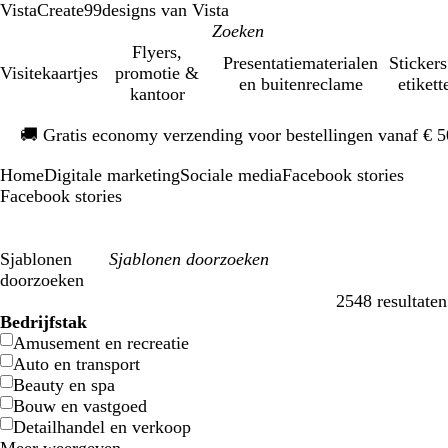
VistaCreate
99designs van Vista
Flyers,
Presentatiematerialen
Stickers
Visitekaartjes
promotie &
en buitenreclame
etikett
kantoor
Dia
🚚
Gratis economy verzending voor bestellingen vanaf € 
1
van
Home
Digitale marketing
Sociale media
Facebook stories
1
Facebook stories
Sjablonen
doorzoeken
2548 resultaten
Filters
Bedrijfstak
Amusement en recreatie
Auto en transport
Beauty en spa
Bouw en vastgoed
Detailhandel en verkoop