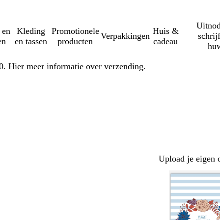
Uitnod
 en
Kleding
Promotionele
Huis &
Verpakkingen
schrij
en
en tassen
producten
cadeau
huw
50.
Hier
meer informatie over verzending.
Upload je eigen 