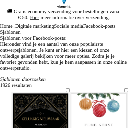
Dia
🚚
Gratis economy verzending voor bestellingen vanaf
1
€ 50.
Hier
meer informatie over verzending.
van
Home
Digitale marketing
Sociale media
Facebook-posts
1
...
Sjablonen
Sjablonen voor Facebook-posts:
Hieronder vind je een aantal van onze populairste
ontwerpsjablonen. Je kunt er hier een kiezen of onze
volledige galerij bekijken voor meer opties. Zodra je je
favoriet gevonden hebt, kun je hem aanpassen in onze online
ontwerpstudio.
Sjablonen doorzoeken
1926 resultaten
Filters