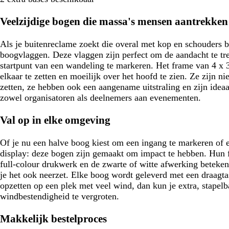
b
g
b
i
o
b
l
r
l
s
e
l
Veelzijdige bogen die massa's mensen aantrekken
a
i
a
e
n
a
u
j
u
u
Als je buitenreclame zoekt die overal met kop en schouders b
w
s
w
w
boogvlaggen. Deze vlaggen zijn perfect om de aandacht te t
startpunt van een wandeling te markeren. Het frame van 4 x 3
elkaar te zetten en moeilijk over het hoofd te zien. Ze zijn ni
zetten, ze hebben ook een aangename uitstraling en zijn ideaa
zowel organisatoren als deelnemers aan evenementen.
Val op in elke omgeving
Of je nu een halve boog kiest om een ingang te markeren of 
display: deze bogen zijn gemaakt om impact te hebben. Hun 
full-colour drukwerk en de zwarte of witte afwerking beteken
je het ook neerzet. Elke boog wordt geleverd met een draagtas
opzetten op een plek met veel wind, dan kun je extra, stapel
windbestendigheid te vergroten.
Makkelijk bestelproces