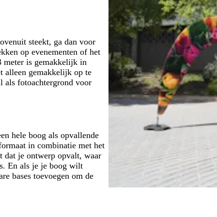
d
o
o
r
o
z
e
i
e
e
n
j
n
s
ovenuit steekt, ga dan voor
rekken op evenementen of het
 meter is gemakkelijk in
et alleen gemakkelijk op te
l als fotoachtergrond voor
een hele boog als opvallende
formaat in combinatie met het
t dat je ontwerp opvalt, waar
. En als je je boog wilt
bare bases toevoegen om de