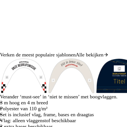
Verken de meest populaire sjablonen
Alle bekijken
Dia
1
van
8
w
d
g
z
r
c
r
z
d
g
d
t
b
d
w
Verander ‘must-see’ in ‘niet te missen’ met boogvlaggen.
i
o
r
w
o
r
o
w
o
r
o
u
l
o
i
3 m hoog en 4 m breed
t
n
o
a
o
è
o
a
n
o
n
r
a
n
t
Polyester van 110 g/m²
k
e
r
d
m
d
r
k
e
k
q
d
k
Set is inclusief vlag, frame, bases en draagtas
e
n
t
e
t
e
n
e
u
g
e
Vlag: alleen vlaggenstof beschikbaar
r
r
r
o
r
r
2 extra bases beschikbaar