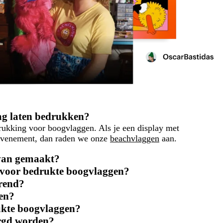
ag laten bedrukken?
rukking voor boogvlaggen. Als je een display met
 evenement, dan raden we onze
beachvlaggen
aan.
 van gemaakt?
e voor bedrukte boogvlaggen?
rend?
en?
ukte boogvlaggen?
orgd worden?