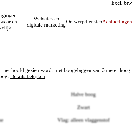
Incl. btw
Excl. btw
igingen,
Websites en
fwaar en
Ontwerpdiensten
Aanbiedinge
digitale marketing
elijk
er het hoofd gezien wordt met boogvlaggen van 3 meter hoog.
boog.
Details bekijken
Halve boog
Zwart
me
Vlag: alleen vlaggenstof
Loading
options