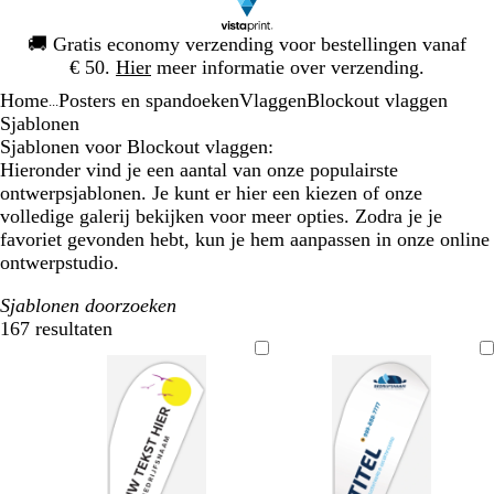
Dia
🚚
Gratis economy verzending voor bestellingen vanaf
1
€ 50.
Hier
meer informatie over verzending.
van
Home
Posters en spandoeken
Vlaggen
Blockout vlaggen
1
...
Sjablonen
Sjablonen voor Blockout vlaggen:
Hieronder vind je een aantal van onze populairste
ontwerpsjablonen. Je kunt er hier een kiezen of onze
volledige galerij bekijken voor meer opties. Zodra je je
favoriet gevonden hebt, kun je hem aanpassen in onze online
ontwerpstudio.
Sjablonen doorzoeken
167 resultaten
Filters