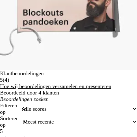
Klantbeoordelingen
4
5
(
4
)
klantbeoordelingen
Hoe wij beoordelingen verzamelen en presenteren
Beoordeeld door 4 klanten
Mijn
zoekopdrachten
Filteren
op
Sorteren
op
5