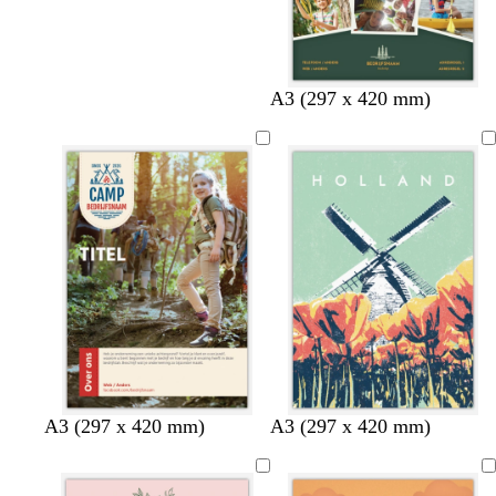
o
g
A3 (297 x 420 mm)
l
o
i
u
j
d
f
g
r
o
e
n
b
b
d
b
d
A3 (297 x 420 mm)
A3 (297 x 420 mm)
r
r
o
e
o
u
u
n
i
n
i
i
k
g
k