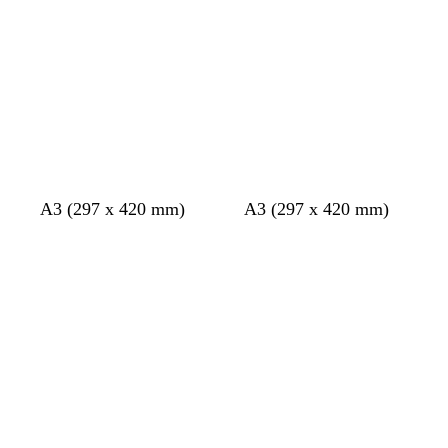
laden
laden
A3 (297 x 420 mm)
A3 (297 x 420 mm)
Bezig
Bezig
met
met
laden
laden