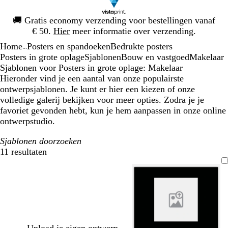
Dia
🚚
Gratis economy verzending voor bestellingen vanaf
1
€ 50.
Hier
meer informatie over verzending.
van
Home
Posters en spandoeken
Bedrukte posters
1
...
Posters in grote oplage
Sjablonen
Bouw en vastgoed
Makelaar
Sjablonen voor Posters in grote oplage: Makelaar
Hieronder vind je een aantal van onze populairste
ontwerpsjablonen. Je kunt er hier een kiezen of onze
volledige galerij bekijken voor meer opties. Zodra je je
favoriet gevonden hebt, kun je hem aanpassen in onze online
ontwerpstudio.
Sjablonen doorzoeken
11 resultaten
Filters