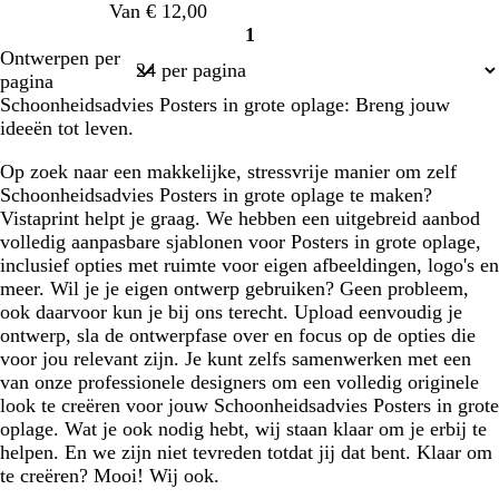
Van € 12,00
w
j
j
r
r
u
1
s
s
s
s
w
Pagina
Ontwerpen per
1
pagina
Schoonheidsadvies Posters in grote oplage: Breng jouw
ideeën tot leven.
Op zoek naar een makkelijke, stressvrije manier om zelf
Schoonheidsadvies Posters in grote oplage te maken?
Vistaprint helpt je graag. We hebben een uitgebreid aanbod
volledig aanpasbare sjablonen voor Posters in grote oplage,
inclusief opties met ruimte voor eigen afbeeldingen, logo's en
meer. Wil je je eigen ontwerp gebruiken? Geen probleem,
ook daarvoor kun je bij ons terecht. Upload eenvoudig je
ontwerp, sla de ontwerpfase over en focus op de opties die
voor jou relevant zijn. Je kunt zelfs samenwerken met een
van onze professionele designers om een volledig originele
look te creëren voor jouw Schoonheidsadvies Posters in grote
oplage. Wat je ook nodig hebt, wij staan klaar om je erbij te
helpen. En we zijn niet tevreden totdat jij dat bent. Klaar om
te creëren? Mooi! Wij ook.