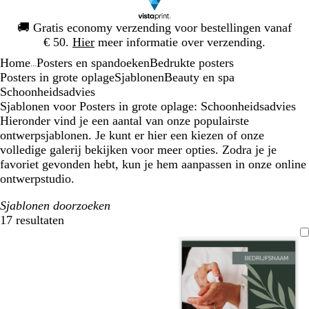
Dia
🚚
Gratis economy verzending voor bestellingen vanaf
1
€ 50.
Hier
meer informatie over verzending.
van
Home
Posters en spandoeken
Bedrukte posters
1
...
Posters in grote oplage
Sjablonen
Beauty en spa
Schoonheidsadvies
Sjablonen voor Posters in grote oplage: Schoonheidsadvies
Hieronder vind je een aantal van onze populairste
ontwerpsjablonen. Je kunt er hier een kiezen of onze
volledige galerij bekijken voor meer opties. Zodra je je
favoriet gevonden hebt, kun je hem aanpassen in onze online
ontwerpstudio.
Sjablonen doorzoeken
17 resultaten
Filters