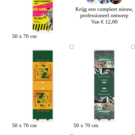
u
i
r
Krijg een compleet nieuw,
w
n
s
professioneel ontwerp
Van € 12,00
g
r
d
c
50 x 70 cm
e
o
o
r
e
o
n
è
l
d
k
m
e
e
r
g
r
i
j
s
g
l
l
g
b
b
l
d
50 x 70 cm
50 x 70 cm
o
i
i
e
l
e
i
o