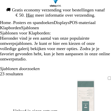
Dia
🚚
Gratis economy verzending voor bestellingen vanaf
1
€ 50.
Hier
meer informatie over verzending.
van
Home
Posters en spandoeken
Displays
POS-materiaal
1
...
Klapborden
Sjablonen
Sjablonen voor Klapborden:
Hieronder vind je een aantal van onze populairste
ontwerpsjablonen. Je kunt er hier een kiezen of onze
volledige galerij bekijken voor meer opties. Zodra je je
favoriet gevonden hebt, kun je hem aanpassen in onze online
ontwerpstudio.
Sjablonen doorzoeken
23 resultaten
Filters