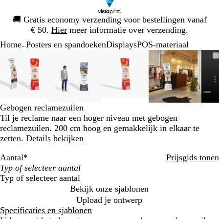
Dia
🚚
Gratis economy verzending voor bestellingen vanaf
1
€ 50.
Hier
meer informatie over verzending.
van
Home
Posters en spandoeken
Displays
POS-materiaal
1
...
Dia
Zoombare
Gezoomd
Gebruik
Klik
Zoombare
Gezoomd
Gebruik
Klik
Zoombare
Gezoomd
Gebruik
Klik
Zoombare
Gezoomd
Gebruik
Klik
1
afbeelding
tot
plus-
om
afbeelding
tot
plus-
om
afbeelding
tot
plus-
om
afbeelding
tot
plus-
om
van
minimum
en
uit
minimum
en
uit
minimum
en
uit
minimum
en
uit
5
mintoetsen
te
mintoetsen
te
mintoetsen
te
mintoetsen
te
om
vouwen
om
vouwen
om
vouwen
om
vouwen
te
te
te
te
Gebogen reclamezuilen
zoomen
zoomen
zoomen
zoomen
Til je reclame naar een hoger niveau met gebogen
en
en
en
en
reclamezuilen. 200 cm hoog en gemakkelijk in elkaar te
pijltjestoetsen
pijltjestoetsen
pijltjestoetsen
pijltjestoets
zetten.
Details bekijken
om
om
om
om
te
te
te
te
Aantal
*
Prijsgids tonen
zwenken
zwenken
zwenken
zwenken
Typ of selecteer aantal
Bekijk onze sjablonen
Upload je ontwerp
Specificaties en sjablonen