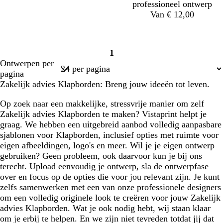
r
j
professioneel ontwerp
s
s
Van € 12,00
b
d
d
d
1
l
o
o
o
Pagina
Ontwerpen per
a
n
n
n
1
pagina
d
k
k
k
Zakelijk advies Klapborden: Breng jouw ideeën tot leven.
g
e
e
e
r
r
r
r
Op zoek naar een makkelijke, stressvrije manier om zelf
o
g
b
g
Zakelijk advies Klapborden te maken? Vistaprint helpt je
e
r
r
r
graag. We hebben een uitgebreid aanbod volledig aanpasbare
n
i
u
i
sjablonen voor Klapborden, inclusief opties met ruimte voor
j
i
j
eigen afbeeldingen, logo's en meer. Wil je je eigen ontwerp
s
n
s
gebruiken? Geen probleem, ook daarvoor kun je bij ons
terecht. Upload eenvoudig je ontwerp, sla de ontwerpfase
over en focus op de opties die voor jou relevant zijn. Je kunt
zelfs samenwerken met een van onze professionele designers
om een volledig originele look te creëren voor jouw Zakelijk
advies Klapborden. Wat je ook nodig hebt, wij staan klaar
om je erbij te helpen. En we zijn niet tevreden totdat jij dat