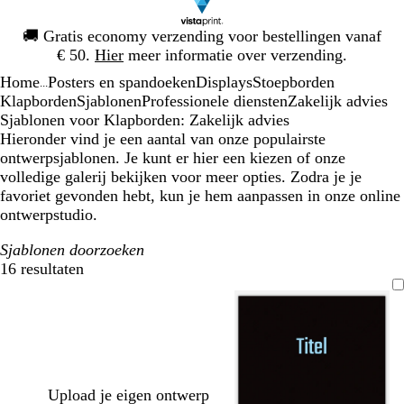
Dia
🚚
Gratis economy verzending voor bestellingen vanaf
1
€ 50.
Hier
meer informatie over verzending.
van
Home
Posters en spandoeken
Displays
Stoepborden
1
...
Klapborden
Sjablonen
Professionele diensten
Zakelijk advies
Sjablonen voor Klapborden: Zakelijk advies
Hieronder vind je een aantal van onze populairste
ontwerpsjablonen. Je kunt er hier een kiezen of onze
volledige galerij bekijken voor meer opties. Zodra je je
favoriet gevonden hebt, kun je hem aanpassen in onze online
ontwerpstudio.
Sjablonen doorzoeken
16 resultaten
Filters
Upload je eigen ontwerp