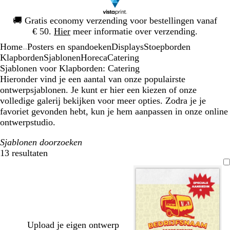
Dia
🚚
Gratis economy verzending voor bestellingen vanaf
1
€ 50.
Hier
meer informatie over verzending.
van
Home
Posters en spandoeken
Displays
Stoepborden
1
...
Klapborden
Sjablonen
Horeca
Catering
Sjablonen voor Klapborden: Catering
Hieronder vind je een aantal van onze populairste
ontwerpsjablonen. Je kunt er hier een kiezen of onze
volledige galerij bekijken voor meer opties. Zodra je je
favoriet gevonden hebt, kun je hem aanpassen in onze online
ontwerpstudio.
Sjablonen doorzoeken
13 resultaten
Filters
Upload je eigen ontwerp