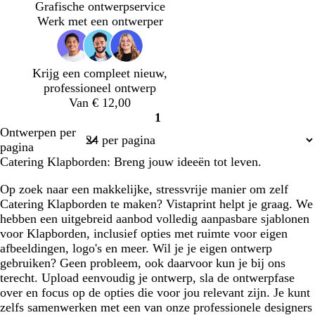
l
e
r
l
i
o
i
i
o
Grafische ontwerpservice
i
i
u
a
t
n
c
c
n
Werk met een ontwerper
j
g
i
d
k
h
h
k
f
e
n
g
e
t
t
e
g
r
r
b
r
r
Krijg een compleet nieuw,
r
o
b
l
o
g
professioneel ontwerp
o
e
l
a
z
r
Van € 12,00
e
n
a
u
e
i
1
n
u
w
j
Pagina
Ontwerpen per
w
s
1
pagina
Catering Klapborden: Breng jouw ideeën tot leven.
Op zoek naar een makkelijke, stressvrije manier om zelf
Catering Klapborden te maken? Vistaprint helpt je graag. We
hebben een uitgebreid aanbod volledig aanpasbare sjablonen
voor Klapborden, inclusief opties met ruimte voor eigen
afbeeldingen, logo's en meer. Wil je je eigen ontwerp
gebruiken? Geen probleem, ook daarvoor kun je bij ons
terecht. Upload eenvoudig je ontwerp, sla de ontwerpfase
over en focus op de opties die voor jou relevant zijn. Je kunt
zelfs samenwerken met een van onze professionele designers