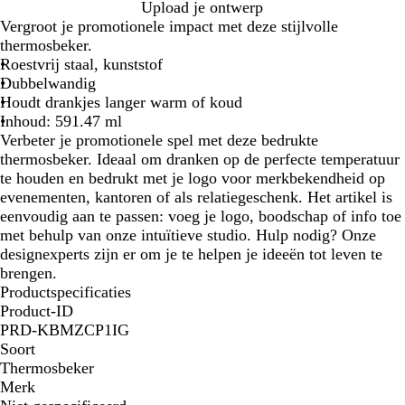
Z
M
W
C
Upload je ontwerp
w
a
i
h
Vergroot je promotionele impact met deze stijlvolle
a
r
t
r
thermosbeker.
r
i
o
Roestvrij staal, kunststof
t
n
o
Dubbelwandig
e
m
Houdt drankjes langer warm of koud
b
Inhoud: 591.47 ml
l
Verbeter je promotionele spel met deze bedrukte
a
thermosbeker. Ideaal om dranken op de perfecte temperatuur
u
te houden en bedrukt met je logo voor merkbekendheid op
w
evenementen, kantoren of als relatiegeschenk. Het artikel is
eenvoudig aan te passen: voeg je logo, boodschap of info toe
met behulp van onze intuïtieve studio. Hulp nodig? Onze
designexperts zijn er om je te helpen je ideeën tot leven te
brengen.
Productspecificaties
Product-ID
PRD-KBMZCP1IG
Soort
Thermosbeker
Merk