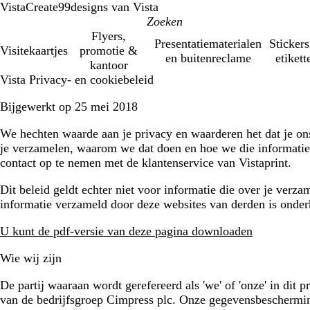
VistaCreate
99designs van Vista
Flyers,
Presentatiematerialen
Stickers
Visitekaartjes
promotie &
en buitenreclame
etikett
kantoor
Vista Privacy- en cookiebeleid
Bijgewerkt op 25 mei 2018
We hechten waarde aan je privacy en waarderen het dat je on
je verzamelen, waarom we dat doen en hoe we die informatie 
contact op te nemen met de klantenservice van Vistaprint.
Dit beleid geldt echter niet voor informatie die over je verz
informatie verzameld door deze websites van derden is onder
U kunt de pdf-versie van deze pagina downloaden
Wie wij zijn
De partij waaraan wordt gerefereerd als 'we' of 'onze' in di
van de bedrijfsgroep Cimpress plc. Onze gegevensbeschermi