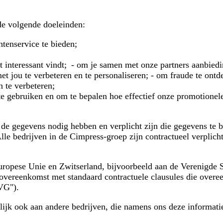
de volgende doeleinden:
ntenservice te bieden;
ht interessant vindt; - om je samen met onze partners aanbied
t jou te verbeteren en te personaliseren; - om fraude te ont
 te verbeteren;
te gebruiken en om te bepalen hoe effectief onze promotionel
de gegevens nodig hebben en verplicht zijn die gegevens te 
le bedrijven in de Cimpress-groep zijn contractueel verplich
ropese Unie en Zwitserland, bijvoorbeeld aan de Verenigde S
n overeenkomst met standaard contractuele clausules die ove
AVG").
jk ook aan andere bedrijven, die namens ons deze informatie