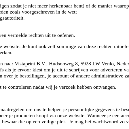
ijzigen zodat je niet meer herkenbaar bent) of de manier waar
heden zoals voorgeschreven in de wet;
gsautoriteit.
en vermelde rechten uit te oefenen.
e website. Je kunt ook zelf sommige van deze rechten uitoefe
erken.
turen naar Vistaprint B.V., Hudsonweg 8, 5928 LW Venlo, Nede
 als je ervoor kiest om je uit te schrijven voor adverteren va
ver je bestellingen, je account of andere administratieve z
t te controleren nadat wij je verzoek hebben ontvangen.
smaatregelen om ons te helpen je persoonlijke gegevens te b
eer je producten koopt via onze website. Wanneer je een acco
 bewaar die op een veilige plek. Je mag het wachtwoord zo va