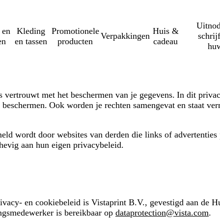
Uitnod
 en
Kleding
Promotionele
Huis &
Verpakkingen
schrij
en
en tassen
producten
cadeau
huw
s vertrouwt met het beschermen van je gegevens. In dit priva
beschermen. Ook worden je rechten samengevat en staat verme
ameld wordt door websites van derden die links of advertenties
hevig aan hun eigen privacybeleid.
t privacy- en cookiebeleid is Vistaprint B.V., gevestigd aan
ngsmedewerker is bereikbaar op
dataprotection@vista.com
.