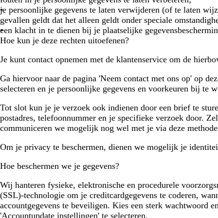
je persoonlijke gegevens te laten verwijderen (of te laten w
gevallen geldt dat het alleen geldt onder speciale omstandig
een klacht in te dienen bij je plaatselijke gegevensbeschermin
Hoe kun je deze rechten uitoefenen?
Je kunt contact opnemen met de klantenservice om de hierbov
Ga hiervoor naar de pagina 'Neem contact met ons op' op dez
selecteren en je persoonlijke gegevens en voorkeuren bij te w
Tot slot kun je je verzoek ook indienen door een brief te s
postadres, telefoonnummer en je specifieke verzoek door. Zelfs
communiceren we mogelijk nog wel met je via deze methoden o
Om je privacy te beschermen, dienen we mogelijk je identitei
Hoe beschermen we je gegevens?
Wij hanteren fysieke, elektronische en procedurele voorzorg
(SSL)-technologie om je creditcardgegevens te coderen, wann
accountgegevens te beveiligen. Kies een sterk wachtwoord en
'Accountupdate instellingen' te selecteren.