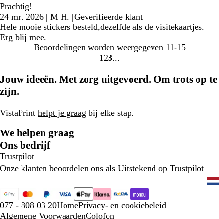
Prachtig!
24 mrt 2026
|
M H.
|
Geverifieerde klant
Hele mooie stickers besteld,dezelfde als de visitekaartjes.
Erg blij mee.
Beoordelingen worden weergegeven
11-15
1
2
3
ga
ga
ga
naar
naar
naar
Jouw ideeën. Met zorg uitgevoerd. Om trots op te
pagina
pagina
pagina
zijn.
1
2
3
VistaPrint
helpt je graag
bij elke stap.
We helpen graag
Ons bedrijf
Trustpilot
Onze klanten beoordelen ons als Uitstekend op
Trustpilot
077 - 808 03 20
Home
Privacy- en cookiebeleid
Algemene Voorwaarden
Colofon