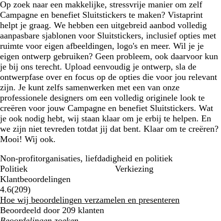
Op zoek naar een makkelijke, stressvrije manier om zelf
Campagne en benefiet Sluitstickers te maken? Vistaprint
helpt je graag. We hebben een uitgebreid aanbod volledig
aanpasbare sjablonen voor Sluitstickers, inclusief opties met
ruimte voor eigen afbeeldingen, logo's en meer. Wil je je
eigen ontwerp gebruiken? Geen probleem, ook daarvoor kun
je bij ons terecht. Upload eenvoudig je ontwerp, sla de
ontwerpfase over en focus op de opties die voor jou relevant
zijn. Je kunt zelfs samenwerken met een van onze
professionele designers om een volledig originele look te
creëren voor jouw Campagne en benefiet Sluitstickers. Wat
je ook nodig hebt, wij staan klaar om je erbij te helpen. En
we zijn niet tevreden totdat jij dat bent. Klaar om te creëren?
Mooi! Wij ook.
Non-profitorganisaties, liefdadigheid en politiek
Politiek
Verkiezing
Klantbeoordelingen
209
4.6
(
209
)
klantbeoordelingen
Hoe wij beoordelingen verzamelen en presenteren
Beoordeeld door 209 klanten
Mijn