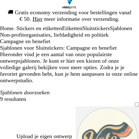
Dia
🚚
Gratis economy verzending voor bestellingen vanaf
1
€ 50.
Hier
meer informatie over verzending.
van
Home
Stickers en etiketten
Etiketten
Sluitstickers
Sjablonen
1
...
Non-profitorganisaties, liefdadigheid en politiek
Campagne en benefiet
Sjablonen voor Sluitstickers: Campagne en benefiet
Hieronder vind je een aantal van onze populairste
ontwerpsjablonen. Je kunt er hier een kiezen of onze
volledige galerij bekijken voor meer opties. Zodra je je
favoriet gevonden hebt, kun je hem aanpassen in onze online
ontwerpstudio.
Sjablonen doorzoeken
9 resultaten
Filters
Upload je eigen ontwerp