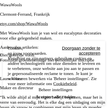
WawaWools
Clermont-Ferrand, Frankrijk
etsy.com/shop/WawaWools
Met WawaWools kun je van wol en eucalyptus decoraties
voor elke gelegenheid maken.
Aanbevolen artikelen:
Cookies,
Doorgaan zonder te
op jouw voorwaarden.
accepteren
Dier/gebreide vorm
VistaPrint en zijn partners gebruiken cookies en
Fotolijstje/groentencollage met persoonlijke inscriptie
andere technologieën om onze diensten te leveren en
te verbeteren, onze website aan jou aan te passen en
je gepersonaliseerde reclame te tonen. Je kunt je
voorkeuren bewerken via 'Beheer instellingen'. Zie
Laura Victor
voor meer informatie ons
Cookiebeleid
.
Maker en directeur
Beheer instellingen
Accepteer alle cookies
“Ik wilde altijd al mijn eigen bedrijf beginnen, maar het is
verre van eenvoudig. Het is elke dag een uitdaging om mijn
leven als vrouw te combineren met mijn leven als moeder.