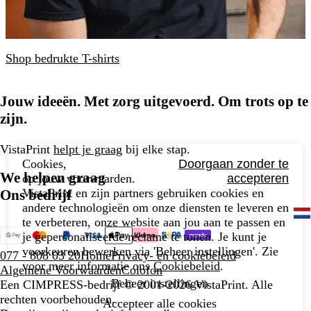
Shop bedrukte T-shirts
Jouw ideeën. Met zorg uitgevoerd. Om trots op te
zijn.
VistaPrint
helpt je graag
bij elke stap.
Cookies,
Doorgaan zonder te
We helpen graag
op jouw voorwaarden.
accepteren
VistaPrint en zijn partners gebruiken cookies en
Ons bedrijf
andere technologieën om onze diensten te leveren en
te verbeteren, onze website aan jou aan te passen en
je gepersonaliseerde reclame te tonen. Je kunt je
voorkeuren bewerken via 'Beheer instellingen'. Zie
077 - 808 03 20
Home
Privacy- en cookiebeleid
voor meer informatie ons
Cookiebeleid
.
Algemene Voorwaarden
Colofon
Beheer instellingen
Een CIMPRESS-bedrijf
© 2001-2026 VistaPrint. Alle
rechten voorbehouden.
Accepteer alle cookies