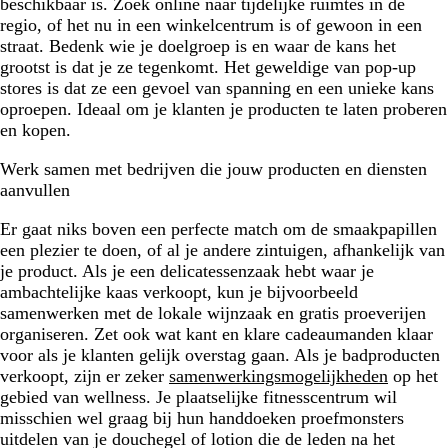
beschikbaar is. Zoek online naar tijdelijke ruimtes in de
regio, of het nu in een winkelcentrum is of gewoon in een
straat. Bedenk wie je doelgroep is en waar de kans het
grootst is dat je ze tegenkomt. Het geweldige van pop-up
stores is dat ze een gevoel van spanning en een unieke kans
oproepen. Ideaal om je klanten je producten te laten proberen
en kopen.
Werk samen met bedrijven die jouw producten en diensten
aanvullen
Er gaat niks boven een perfecte match om de smaakpapillen
een plezier te doen, of al je andere zintuigen, afhankelijk van
je product. Als je een delicatessenzaak hebt waar je
ambachtelijke kaas verkoopt, kun je bijvoorbeeld
samenwerken met de lokale wijnzaak en gratis proeverijen
organiseren. Zet ook wat kant en klare cadeaumanden klaar
voor als je klanten gelijk overstag gaan. Als je badproducten
verkoopt, zijn er zeker
samenwerkingsmogelijkheden
op het
gebied van wellness. Je plaatselijke fitnesscentrum wil
misschien wel graag bij hun handdoeken proefmonsters
uitdelen van je douchegel of lotion die de leden na het