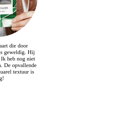
aart die door
s geweldig. Hij
 Ik heb nog niet
n. De opvallende
arel textuur is
g!