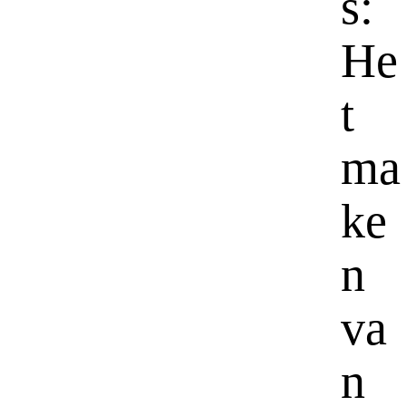
s:
He
t
ma
ke
n
va
n