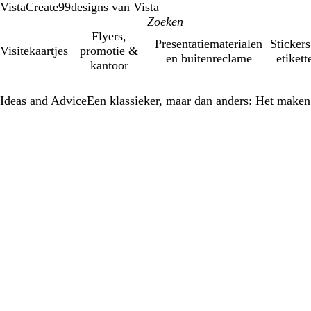
VistaCreate
99designs van Vista
Flyers,
Presentatiematerialen
Stickers
Visitekaartjes
promotie &
en buitenreclame
etikett
kantoor
Ideas and Advice
Een klassieker, maar dan anders: Het maken