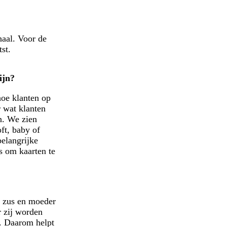
haal. Voor de
tst.
ijn?
hoe klanten op
r wat klanten
n. We zien
ft, baby of
belangrijke
s om kaarten te
n zus en moeder
r zij worden
t. Daarom helpt