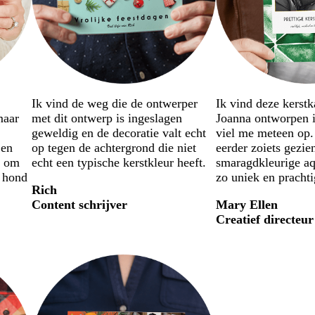
Ik vind de weg die de ontwerper
Ik vind deze kerstk
maar
met dit ontwerp is ingeslagen
Joanna ontworpen i
geweldig en de decoratie valt echt
viel me meteen op.
 en
op tegen de achtergrond die niet
eerder zoiets gezie
t om
echt een typische kerstkleur heeft.
smaragdkleurige aqu
n hond
zo uniek en prachti
Rich
Content schrijver
Mary Ellen
Creatief directeur