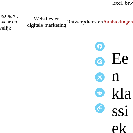
Incl. btw
Excl. btw
igingen,
Websites en
fwaar en
Ontwerpdiensten
Aanbiedinge
digitale marketing
elijk
Ee
n
kla
ssi
ek