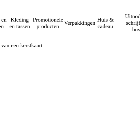
Uitnod
 en
Kleding
Promotionele
Huis &
Verpakkingen
schrij
en
en tassen
producten
cadeau
huw
 van een kerstkaart