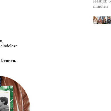
leestijd: 6
minuten
n,
 eindeloze
n kennen.