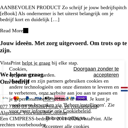
AANBEVOLEN PRODUCT Zo schrijf je jouw bedrijfspitch
[eBook] Als ondernemer is het uiterst belangrijk om je
bedrijf kort en duidelijk […]
Read More
Jouw ideeën. Met zorg uitgevoerd. Om trots op te
zijn.
VistaPrint
helpt je graag
bij elke stap.
Cookies,
Doorgaan zonder te
We helpen graag
op jouw voorwaarden.
accepteren
VistaPrint en zijn partners gebruiken cookies en
Ons bedrijf
andere technologieën om onze diensten te leveren en
te verbeteren, onze website aan jou aan te passen en
je gepersonaliseerde reclame te tonen. Je kunt je
voorkeuren bewerken via 'Beheer instellingen'. Zie
077 - 808 03 20
Home
Privacy- en cookiebeleid
voor meer informatie ons
Cookiebeleid
.
Algemene Voorwaarden
Colofon
Beheer instellingen
Een CIMPRESS-bedrijf
© 2001-2026 VistaPrint. Alle
rechten voorbehouden.
Accepteer alle cookies