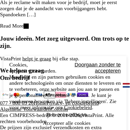
Als je reclame wilt maken voor je bedrijf, moet je eerst
zorgen dat je de aandacht van voorbijgangers hebt.
Spandoeken […]
Read More
Jouw ideeën. Met zorg uitgevoerd. Om trots op te
zijn.
VistaPrint
helpt je graag
bij elke stap.
Cookies,
Doorgaan zonder te
We helpen graag
op jouw voorwaarden.
accepteren
VistaPrint en zijn partners gebruiken cookies en
Ons bedrijf
andere technologieën om onze diensten te leveren en
te verbeteren, onze website aan jou aan te passen en
je gepersonaliseerde reclame te tonen. Je kunt je
voorkeuren bewerken via 'Beheer instellingen'. Zie
077 - 808 03 20
Home
Privacy- en cookiebeleid
voor meer informatie ons
Cookiebeleid
.
Algemene Voorwaarden
Colofon
Beheer instellingen
Een CIMPRESS-bedrijf
© 2001-2026 VistaPrint. Alle
rechten voorbehouden.
Accepteer alle cookies
De prijzen zijn exclusief verzendkosten en extra