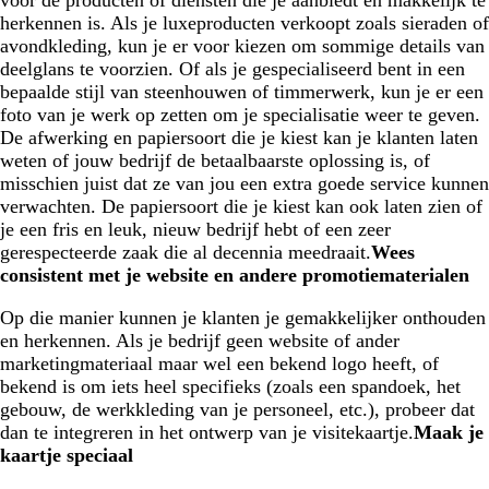
voor de producten of diensten die je aanbiedt en makkelijk te
herkennen is. Als je luxeproducten verkoopt zoals sieraden of
avondkleding, kun je er voor kiezen om sommige details van
deelglans te voorzien. Of als je gespecialiseerd bent in een
bepaalde stijl van steenhouwen of timmerwerk, kun je er een
foto van je werk op zetten om je specialisatie weer te geven.
De afwerking en papiersoort die je kiest kan je klanten laten
weten of jouw bedrijf de betaalbaarste oplossing is, of
misschien juist dat ze van jou een extra goede service kunnen
verwachten. De papiersoort die je kiest kan ook laten zien of
je een fris en leuk, nieuw bedrijf hebt of een zeer
gerespecteerde zaak die al decennia meedraait.
Wees
consistent met je website en andere promotiematerialen
Op die manier kunnen je klanten je gemakkelijker onthouden
en herkennen. Als je bedrijf geen website of ander
marketingmateriaal maar wel een bekend logo heeft, of
bekend is om iets heel specifieks (zoals een spandoek, het
gebouw, de werkkleding van je personeel, etc.), probeer dat
dan te integreren in het ontwerp van je visitekaartje.
Maak je
kaartje speciaal