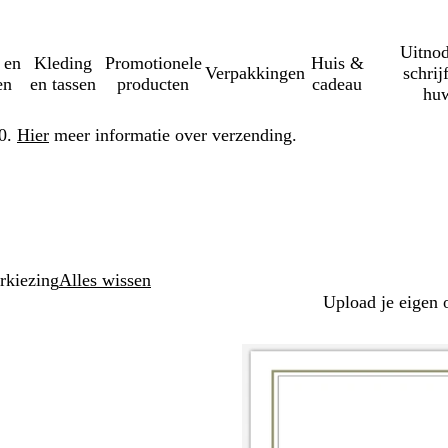
Uitnod
 en
Kleding
Promotionele
Huis &
Verpakkingen
schrij
en
en tassen
producten
cadeau
huw
50.
Hier
meer informatie over verzending.
rkiezing
Alles wissen
Upload je eigen 