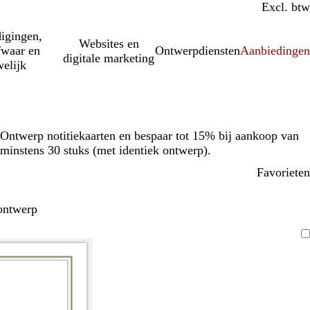
Incl. btw
Excl. btw
igingen,
Websites en
fwaar en
Ontwerpdiensten
Aanbiedinge
digitale marketing
elijk
Ontwerp notitiekaarten en bespaar tot 15% bij aankoop van
minstens 30 stuks (met identiek ontwerp).
Favorieten
ontwerp