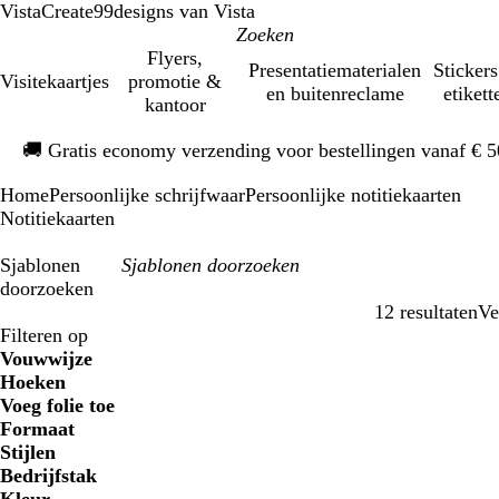
VistaCreate
99designs van Vista
Flyers,
Presentatiematerialen
Stickers
Visitekaartjes
promotie &
en buitenreclame
etikett
kantoor
Dia
🚚
Gratis economy verzending voor bestellingen vanaf € 
1
van
Home
Persoonlijke schrijfwaar
Persoonlijke notitiekaarten
1
Notitiekaarten
Sjablonen
doorzoeken
12 resultaten
Ve
Filters
Filteren op
Vouwwijze
Hoeken
Voeg folie toe
Formaat
Stijlen
Bedrijfstak