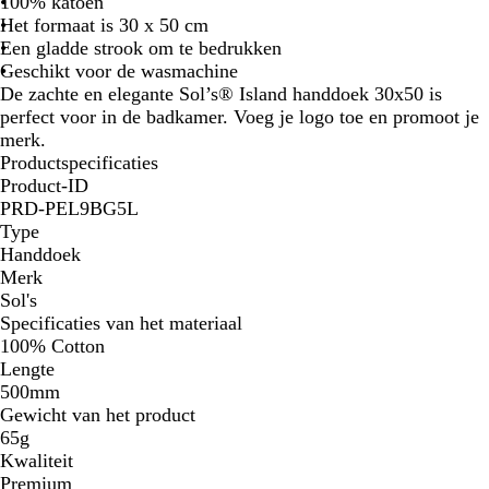
t
a
n
a
a
e
t
o
r
o
100% katoen
r
n
k
n
r
s
r
k
d
Het formaat is 30 x 50 cm
o
j
e
s
t
s
d
o
Een gladde strook om te bedrukken
e
e
r
M
e
o
Geschikt voor de wasmachine
n
g
a
n
i
De zachte en elegante Sol’s® Island handdoek 30x50 is
g
r
r
g
s
perfect voor in de badkamer. Voeg je logo toe en promoot je
e
i
i
r
merk.
e
j
n
o
Productspecificaties
l
s
e
e
Product-ID
b
n
PRD-PEL9BG5L
l
Type
a
Handdoek
u
Merk
w
Sol's
Specificaties van het materiaal
100% Cotton
Lengte
500mm
Gewicht van het product
65g
Kwaliteit
Premium