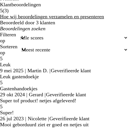
Klantbeoordelingen
3
5
(
3
)
klantbeoordelingen
Hoe wij beoordelingen verzamelen en presenteren
Beoordeeld door 3 klanten
Mijn
zoekopdrachten
Filteren
op
Sorteren
op
5
Leuk
9 mei 2025
|
Martin D.
|
Geverifieerde klant
Leuk gastendoekje
5
Gastenhandoekjes
29 okt 2024
|
Gerard
|
Geverifieerde klant
Super tof product! netjes afgeleverd!
5
Super!
26 jul 2023
|
Nicolette
|
Geverifieerde klant
Mooi geborduurd ziet er goed en netjes uit