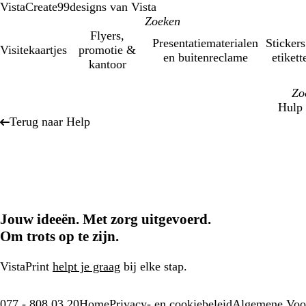
VistaCreate
99designs van Vista
Flyers,
Presentatiematerialen
Stickers
Visitekaartjes
promotie &
en buitenreclame
etikett
kantoor
Hulp 
Terug naar Help
Jouw ideeën. Met zorg uitgevoerd.
Om trots op te zijn.
VistaPrint
helpt je graag
bij elke stap.
077 - 808 03 20
Home
Privacy- en cookiebeleid
Algemene Voo