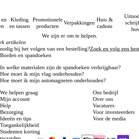
Uitnod
 en
Kleding
Promotionele
Huis &
Verpakkingen
schrij
en
en tassen
producten
cadeau
huw
We zijn er om te helpen.
nodig bij het volgen van een bestelling?
Zoek en volg een best
Borden en spandoeken
In welke materialen zijn de spandoeken verkrijgbaar?
Hoe moet ik mijn vlag onderhouden?
Hoe moet ik mijn automagneten onderhouden?
We helpen graag
Ons bedrijf
Mijn account
Over ons
Help
Vacatures
Bezorging
Voor investeerders
Ideeën en tips
Voor de media
Toegankelijkheid
Studenten korting
rwaarden