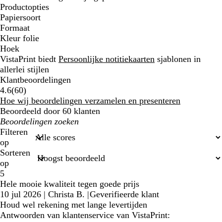
Productopties
Papiersoort
Formaat
Kleur folie
Hoek
VistaPrint biedt
Persoonlijke notitiekaarten
sjablonen in
allerlei stijlen
Klantbeoordelingen
60
4.6
(
60
)
klantbeoordelingen
Hoe wij beoordelingen verzamelen en presenteren
Beoordeeld door 60 klanten
Mijn
zoekopdrachten
Filteren
op
Sorteren
op
5
Hele mooie kwaliteit tegen goede prijs
10 jul 2026
|
Christa B.
|
Geverifieerde klant
Houd wel rekening met lange levertijden
Antwoorden van klantenservice van VistaPrint: