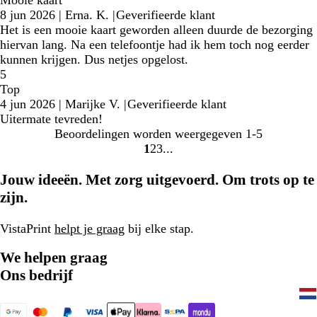
8 jun 2026
|
Erna. K.
|
Geverifieerde klant
Het is een mooie kaart geworden alleen duurde de bezorging
hiervan lang. Na een telefoontje had ik hem toch nog eerder
kunnen krijgen. Dus netjes opgelost.
5
Top
4 jun 2026
|
Marijke V.
|
Geverifieerde klant
Uitermate tevreden!
Beoordelingen worden weergegeven
1-5
1
2
3
Naar
Naar
Naar
pagina
pagina
pagina
Jouw ideeën. Met zorg uitgevoerd. Om trots op te
zijn.
VistaPrint
helpt je graag
bij elke stap.
We helpen graag
Ons bedrijf