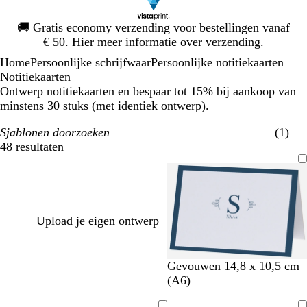
Dia
🚚
Gratis economy verzending voor bestellingen vanaf
1
€ 50.
Hier
meer informatie over verzending.
van
Home
Persoonlijke schrijfwaar
Persoonlijke notitiekaarten
1
Notitiekaarten
Ontwerp notitiekaarten en bespaar tot 15% bij aankoop van
minstens 30 stuks (met identiek ontwerp).
Sjablonen doorzoeken
(1)
48 resultaten
Filters
Upload je eigen ontwerp
w
w
w
s
l
o
z
Gevouwen 14,8 x 10,5 cm
i
i
i
t
i
l
w
(A6)
t
t
t
a
c
i
a