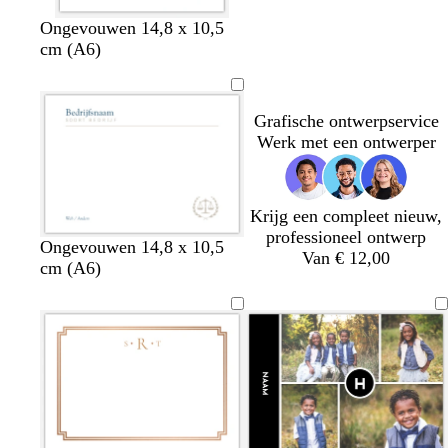
w
l
Ongevouwen 14,8 x 10,5
i
i
cm (A6)
t
c
h
t
Grafische ontwerpservice
g
Werk met een ontwerper
r
i
j
s
Krijg een compleet nieuw,
professioneel ontwerp
w
w
w
w
Ongevouwen 14,8 x 10,5
Van € 12,00
i
i
i
i
cm (A6)
t
t
t
t