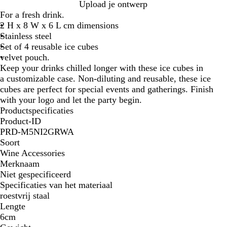
Z
Upload je ontwerp
w
For a fresh drink.
a
2 H x 8 W x 6 L cm dimensions
r
Stainless steel
t
Set of 4 reusable ice cubes
velvet pouch.
Keep your drinks chilled longer with these ice cubes in
a customizable case. Non-diluting and reusable, these ice
cubes are perfect for special events and gatherings. Finish
with your logo and let the party begin.
Productspecificaties
Product-ID
PRD-M5NI2GRWA
Soort
Wine Accessories
Merknaam
Niet gespecificeerd
Specificaties van het materiaal
roestvrij staal
Lengte
6cm