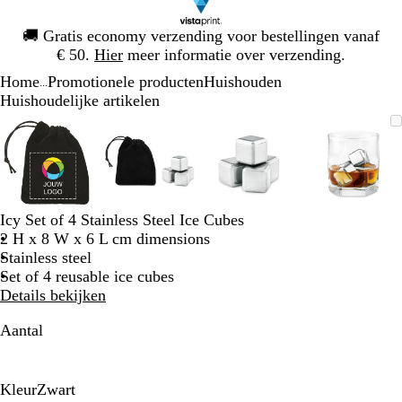
Dia
🚚
Gratis economy verzending voor bestellingen vanaf
1
€ 50.
Hier
meer informatie over verzending.
van
Home
Promotionele producten
Huishouden
1
...
Huishoudelijke artikelen
Dia
Zoombare
Gezoomd
Gebruik
Klik
Zoombare
Gezoomd
Gebruik
Klik
Zoombare
Gezoomd
Gebruik
Klik
Zoomba
Gezoo
Gebrui
Klik
1
afbeelding
tot
plus-
om
afbeelding
tot
plus-
om
afbeelding
tot
plus-
om
afbeeld
tot
plus-
om
van
minimum
en
uit
minimum
en
uit
minimum
en
uit
minim
en
uit
4
mintoetsen
te
mintoetsen
te
mintoetsen
te
mintoet
te
om
vouwen
om
vouwen
om
vouwen
om
vouwen
te
te
te
te
Icy Set of 4 Stainless Steel Ice Cubes
zoomen
zoomen
zoomen
zoomen
2 H x 8 W x 6 L cm dimensions
en
en
en
en
Stainless steel
pijltjestoetsen
pijltjestoetsen
pijltjestoetsen
pijltjes
Set of 4 reusable ice cubes
om
om
om
om
Details bekijken
te
te
te
te
zwenken
zwenken
zwenken
zwenke
Aantal
Kleur
Zwart