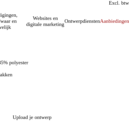
Incl. btw
Excl. btw
igingen,
Websites en
fwaar en
Ontwerpdiensten
Aanbiedinge
digitale marketing
elijk
35% polyester
vakken
Upload je ontwerp