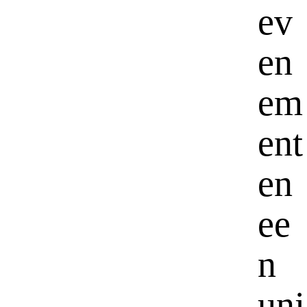
ev
en
em
ent
en
ee
n
uni