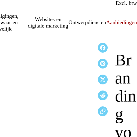
Incl. btw
Excl. btw
igingen,
Websites en
fwaar en
Ontwerpdiensten
Aanbiedinge
digitale marketing
elijk
Br
an
din
g
vo