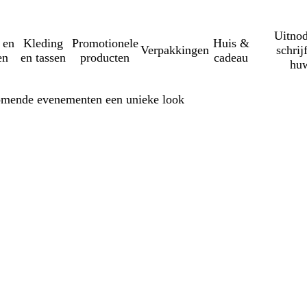
Uitnod
 en
Kleding
Promotionele
Huis &
Verpakkingen
schrij
en
en tassen
producten
cadeau
huw
komende evenementen een unieke look