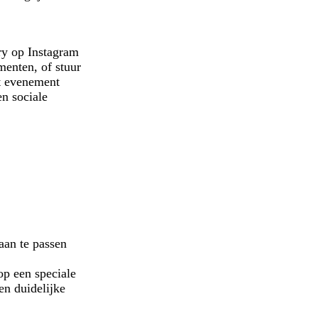
n
ry op Instagram
menten, of stuur
et evenement
en sociale
aan te passen
e
 op een speciale
en duidelijke