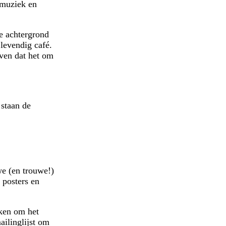
 muziek en
De achtergrond
 levendig café.
even dat het om
 staan de
we (en trouwe!)
 posters en
iken om het
ailinglijst om