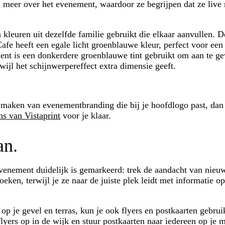
n meer over het evenement, waardoor ze begrijpen dat ze live
leuren uit dezelfde familie gebruikt die elkaar aanvullen. 
Cafe heeft een egale licht groenblauwe kleur, perfect voor een
ent is een donkerdere groenblauwe tint gebruikt om aan te g
ijl het schijnwerpereffect extra dimensie geeft.
t maken van evenementbranding die bij je hoofdlogo past, dan
ns van Vistaprint
voor je klaar.
an.
evenement duidelijk is gemarkeerd: trek de aandacht van nieu
ken, terwijl je ze naar de juiste plek leidt met informatie op
p je gevel en terras, kun je ook flyers en postkaarten gebru
lyers op in de wijk en stuur postkaarten naar iedereen op je m