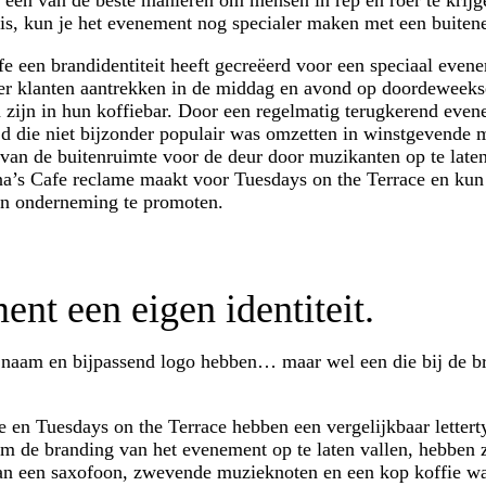
een van de beste manieren om mensen in rep en roer te krijge
 is, kun je het evenement nog specialer maken met een buiten
afe een brandidentiteit heeft gecreëerd voor een speciaal eve
eer klanten aantrekken in de middag en avond op doordeweek
 zijn in hun koffiebar. Door een regelmatig terugkerend even
ijd die niet bijzonder populair was omzetten in winstgevende
an de buitenruimte voor de deur door muzikanten op te laten
tina’s Cafe reclame maakt voor Tuesdays on the Terrace en kun
en onderneming te promoten.
nt een eigen identiteit.
naam en bijpassend logo hebben… maar wel een die bij de br
e en Tuesdays on the Terrace hebben een vergelijkbaar letter
Om de branding van het evenement op te laten vallen, hebben 
 van een saxofoon, zwevende muzieknoten en een kop koffie w