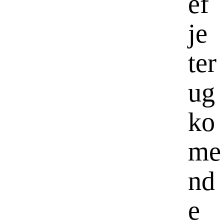
ef
je
ter
ug
ko
me
nd
e