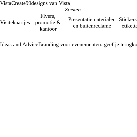
VistaCreate
99designs van Vista
Flyers,
Presentatiematerialen
Stickers
Visitekaartjes
promotie &
en buitenreclame
etikett
kantoor
Ideas and Advice
Branding voor evenementen: geef je terug