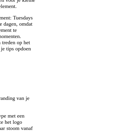
n voor je kleine
element.
nement: Tuesdays
se dagen, omdat
ement te
 momenten.
 treden op het
 je tips opdoen
anding van je
type met een
ze het logo
aar stoom vanaf