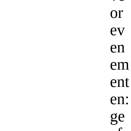
or
ev
en
em
ent
en:
ge