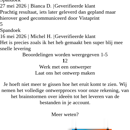
27 mei 2026
|
Bianca D.
|
Geverifieerde klant
Prachtig resultaat, iets later geleverd dan gepland maar
hierover goed gecommuniceerd door Vistaprint
5
Spandoek
16 mei 2026
|
Michel H.
|
Geverifieerde klant
Het is precies zoals ik het heb gemaakt ben super blij mee
snelle levering
Beoordelingen worden weergegeven
1-5
1
2
Naar
Naar
Werk met een ontwerper
pagina
pagina
Laat ons het ontwerp maken
Je hoeft niet meer te gissen hoe het eruit komt te zien. Wij
nemen het volledige ontwerpproces voor onze rekening, van
het brainstormen over ideeën tot het leveren van de
bestanden in je account.
Meer weten?