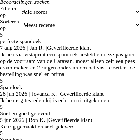
Mijn
zoekopdrachten
Filteren
op
Sorteren
op
5
perfecte spandoek
7 aug 2026
|
Jan R.
|
Geverifieerde klant
Ik heb via vistaprint een spandoek besteld en deze pas goed
op de voorraam van de Caravan. moest alleen zelf een pees
eraan maken en 2 ringen onderaan om het vast te zetten. de
bestelling was snel en prima
5
Spandoek
28 jun 2026
|
Jovanca K.
|
Geverifieerde klant
Ik ben erg tevreden hij is echt mooi uitgekomen.
5
Snel en goed geleverd
5 jun 2026
|
Ron K.
|
Geverifieerde klant
Keurig gemaakt en snel geleverd.
5
Spandoek