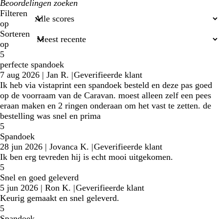
Mijn
zoekopdrachten
Filteren
op
Sorteren
op
5
perfecte spandoek
7 aug 2026
|
Jan R.
|
Geverifieerde klant
Ik heb via vistaprint een spandoek besteld en deze pas goed
op de voorraam van de Caravan. moest alleen zelf een pees
eraan maken en 2 ringen onderaan om het vast te zetten. de
bestelling was snel en prima
5
Spandoek
28 jun 2026
|
Jovanca K.
|
Geverifieerde klant
Ik ben erg tevreden hij is echt mooi uitgekomen.
5
Snel en goed geleverd
5 jun 2026
|
Ron K.
|
Geverifieerde klant
Keurig gemaakt en snel geleverd.
5
Spandoek