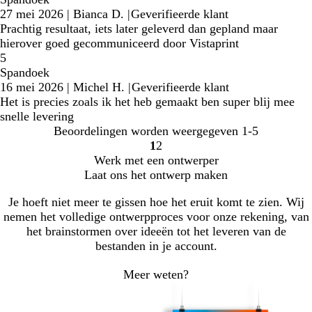
27 mei 2026
|
Bianca D.
|
Geverifieerde klant
Prachtig resultaat, iets later geleverd dan gepland maar
hierover goed gecommuniceerd door Vistaprint
5
Spandoek
16 mei 2026
|
Michel H.
|
Geverifieerde klant
Het is precies zoals ik het heb gemaakt ben super blij mee
snelle levering
Beoordelingen worden weergegeven
1-5
1
2
Naar
Naar
Werk met een ontwerper
pagina
pagina
Laat ons het ontwerp maken
Je hoeft niet meer te gissen hoe het eruit komt te zien. Wij
nemen het volledige ontwerpproces voor onze rekening, van
het brainstormen over ideeën tot het leveren van de
bestanden in je account.
Meer weten?