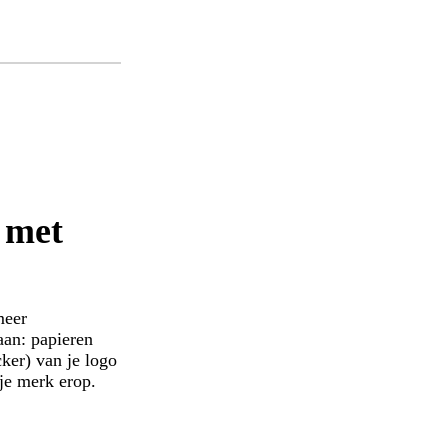
 met
meer
aan: papieren
cker) van je logo
je merk erop.