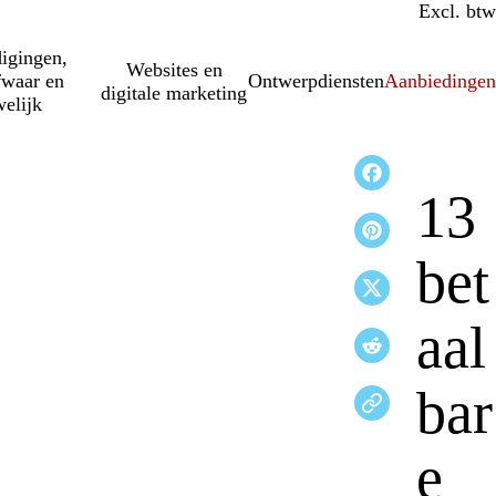
Incl. btw
Excl. btw
igingen,
Websites en
fwaar en
Ontwerpdiensten
Aanbiedinge
digitale marketing
elijk
13
bet
aal
bar
e