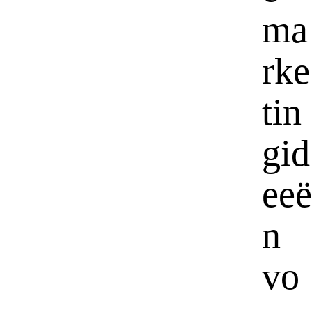
ma
rke
tin
gid
eeë
n
vo