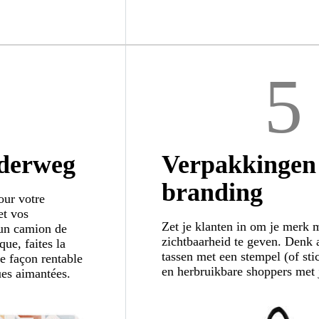
5
derweg
Verpakkingen
branding
our votre
et vos
Zet je klanten in om je merk 
un camion de
zichtbaarheid te geven. Denk 
que, faites la
tassen met een stempel (of sti
de façon rentable
en herbruikbare shoppers met 
ues aimantées.