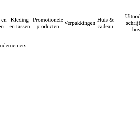
Uitnod
 en
Kleding
Promotionele
Huis &
Verpakkingen
schrij
en
en tassen
producten
cadeau
huw
ondernemers