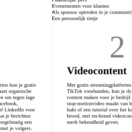
Evenementen voor klanten
Als sponsor optreden in je communit
Een persoonlijk tintje
2
Videocontent
rms kun je gratis
Met gratis streamingplatforms
aast organische
TikTok voorhanden, kun je d
en om tegen lage
content maken voor je bedrijf.
Facebook,
stop-motionvideo maakt van h
 of LinkedIn voor
bakt of een tutorial over het 
at je berichten
brood, met on-brand videocont
 regelmatig een
merk bekendheid geven.
 met je volgers.