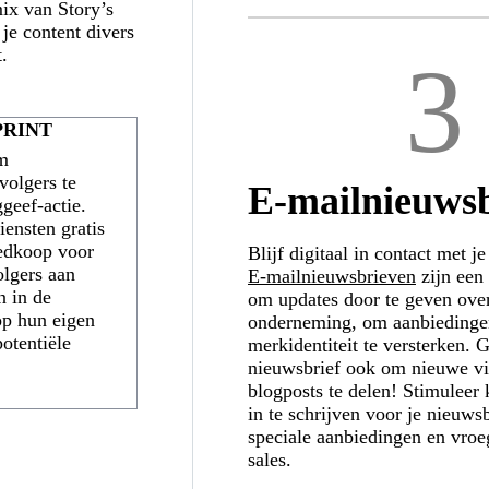
ix van Story’s
 je content divers
t.
3
PRINT
om
volgers te
E-mailnieuws
geef-actie.
iensten gratis
oedkoop voor
Blijf digitaal in contact met j
olgers aan
E-mailnieuwsbrieven
zijn een
n in de
om updates door te geven over
 op hun eigen
onderneming, om aanbiedingen
potentiële
merkidentiteit te versterken. 
nieuwsbrief ook om nieuwe vi
blogposts te delen! Stimuleer
in te schrijven voor je nieuws
speciale aanbiedingen en vroe
sales.