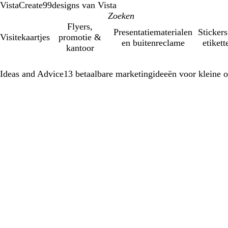
VistaCreate
99designs van Vista
Flyers,
Presentatiematerialen
Stickers
Visitekaartjes
promotie &
en buitenreclame
etikett
kantoor
Ideas and Advice
13 betaalbare marketingideeën voor kleine 