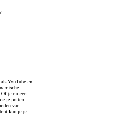
y
 als YouTube en
ynamische
 Of je nu een
oe je potten
kneden van
ent kun je je