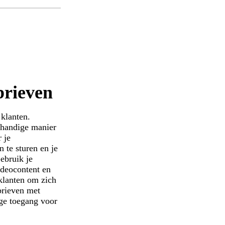
brieven
e klanten.
 handige manier
 je
 te sturen en je
Gebruik je
deocontent en
 klanten om zich
brieven met
ge toegang voor