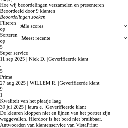
klantbeoordelingen
Hoe wij beoordelingen verzamelen en presenteren
Beoordeeld door 9 klanten
Mijn
zoekopdrachten
Filteren
op
Sorteren
op
5
Super service
11 sep 2025
|
Niek D.
|
Geverifieerde klant
.
5
Prima
27 aug 2025
|
WILLEM R.
|
Geverifieerde klant
9
1
Kwaliteit van het plaatje laag
30 jul 2025
|
laura e.
|
Geverifieerde klant
De kleuren kloppen niet en lijnen van het portret zijn
weggevallen. Hierdoor is het bord niet bruikbaar.
Antwoorden van klantenservice van VistaPrint: