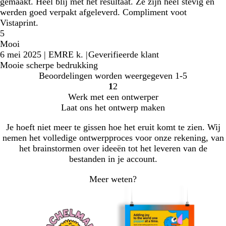
gemaakt. Heel blij met het resultaat. Ze zijn heel stevig en
werden goed verpakt afgeleverd. Compliment voot
Vistaprint.
5
Mooi
6 mei 2025
|
EMRE k.
|
Geverifieerde klant
Mooie scherpe bedrukking
Beoordelingen worden weergegeven
1-5
1
2
Naar
Naar
Werk met een ontwerper
pagina
pagina
Laat ons het ontwerp maken
Je hoeft niet meer te gissen hoe het eruit komt te zien. Wij
nemen het volledige ontwerpproces voor onze rekening, van
het brainstormen over ideeën tot het leveren van de
bestanden in je account.
Meer weten?