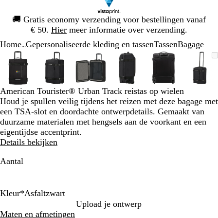
Dia
🚚
Gratis economy verzending voor bestellingen vanaf
1
€ 50.
Hier
meer informatie over verzending.
van
Home
Gepersonaliseerde kleding en tassen
Tassen
Bagage
1
...
Dia
Zoombare
Gezoomd
Gebruik
Klik
Zoombare
Gezoomd
Gebruik
Klik
Zoombare
Gezoomd
Gebruik
Klik
Zoombare
Gezoomd
Gebruik
Klik
Zoombare
Gezoomd
Gebruik
Klik
Zoom
Gez
Gebr
Klik
1
afbeelding
tot
plus-
om
afbeelding
tot
plus-
om
afbeelding
tot
plus-
om
afbeelding
tot
plus-
om
afbeelding
tot
plus-
om
afbee
tot
plus-
om
van
minimum
en
uit
minimum
en
uit
minimum
en
uit
minimum
en
uit
minimum
en
uit
min
en
uit
6
mintoetsen
te
mintoetsen
te
mintoetsen
te
mintoetsen
te
mintoetsen
te
mint
te
American Tourister® Urban Track reistas op wielen
om
vouwen
om
vouwen
om
vouwen
om
vouwen
om
vouwen
om
vouw
Houd je spullen veilig tijdens het reizen met deze bagage met
te
te
te
te
te
te
een TSA-slot en doordachte ontwerpdetails. Gemaakt van
zoomen
zoomen
zoomen
zoomen
zoomen
zoom
duurzame materialen met hengsels aan de voorkant en een
en
en
en
en
en
en
eigentijdse accentprint.
pijltjestoetsen
pijltjestoetsen
pijltjestoetsen
pijltjestoetsen
pijltjestoetsen
pijlt
Details bekijken
om
om
om
om
om
om
te
te
te
te
te
te
Aantal
zwenken
zwenken
zwenken
zwenken
zwenken
zwen
Kleur
*
Asfaltzwart
A
D
Upload je ontwerp
s
o
Maten en afmetingen