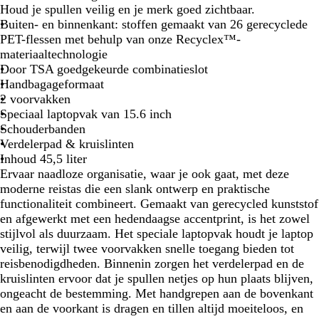
f
n
Houd je spullen veilig en je merk goed zichtbaar.
a
k
Buiten- en binnenkant: stoffen gemaakt van 26 gerecyclede
l
e
PET-flessen met behulp van onze Recyclex™-
t
r
materiaaltechnologie
z
k
Door TSA goedgekeurde combinatieslot
w
a
Handbagageformaat
a
k
2 voorvakken
r
i
Speciaal laptopvak van 15.6 inch
t
Schouderbanden
Verdelerpad & kruislinten
Inhoud 45,5 liter
Ervaar naadloze organisatie, waar je ook gaat, met deze
moderne reistas die een slank ontwerp en praktische
functionaliteit combineert. Gemaakt van gerecycled kunststof
en afgewerkt met een hedendaagse accentprint, is het zowel
stijlvol als duurzaam. Het speciale laptopvak houdt je laptop
veilig, terwijl twee voorvakken snelle toegang bieden tot
reisbenodigdheden. Binnenin zorgen het verdelerpad en de
kruislinten ervoor dat je spullen netjes op hun plaats blijven,
ongeacht de bestemming. Met handgrepen aan de bovenkant
en aan de voorkant is dragen en tillen altijd moeiteloos, en