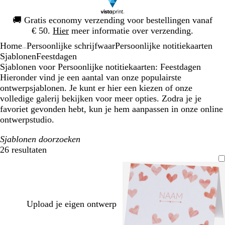
Dia
🚚
Gratis economy verzending voor bestellingen vanaf
1
€ 50.
Hier
meer informatie over verzending.
van
Home
Persoonlijke schrijfwaar
Persoonlijke notitiekaarten
1
...
Sjablonen
Feestdagen
Sjablonen voor Persoonlijke notitiekaarten: Feestdagen
Hieronder vind je een aantal van onze populairste
ontwerpsjablonen. Je kunt er hier een kiezen of onze
volledige galerij bekijken voor meer opties. Zodra je je
favoriet gevonden hebt, kun je hem aanpassen in onze online
ontwerpstudio.
Sjablonen doorzoeken
26 resultaten
Filters
Upload je eigen ontwerp