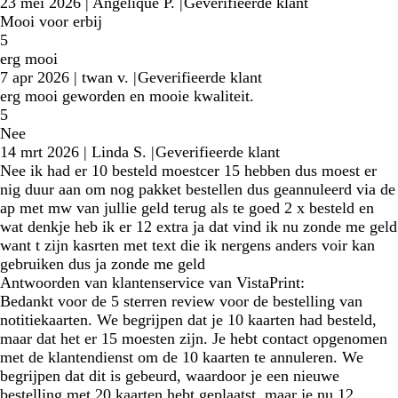
23 mei 2026
|
Angelique P.
|
Geverifieerde klant
Mooi voor erbij
5
erg mooi
7 apr 2026
|
twan v.
|
Geverifieerde klant
erg mooi geworden en mooie kwaliteit.
5
Nee
14 mrt 2026
|
Linda S.
|
Geverifieerde klant
Nee ik had er 10 besteld moestcer 15 hebben dus moest er
nig duur aan om nog pakket bestellen dus geannuleerd via de
ap met mw van jullie geld terug als te goed 2 x besteld en
wat denkje heb ik er 12 extra ja dat vind ik nu zonde me geld
want t zijn kasrten met text die ik nergens anders voir kan
gebruiken dus ja zonde me geld
Antwoorden van klantenservice van VistaPrint:
Bedankt voor de 5 sterren review voor de bestelling van
notitiekaarten. We begrijpen dat je 10 kaarten had besteld,
maar dat het er 15 moesten zijn. Je hebt contact opgenomen
met de klantendienst om de 10 kaarten te annuleren. We
begrijpen dat dit is gebeurd, waardoor je een nieuwe
bestelling met 20 kaarten hebt geplaatst, maar je nu 12