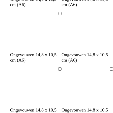
o
o
u
a
cm (A6)
cm (A6)
o
z
r
u
d
e
q
v
Bezig
Bezig
u
e
met
met
o
laden
laden
i
s
e
l
w
Ongevouwen 14,8 x 10,5
Ongevouwen 14,8 x 10,5
i
i
cm (A6)
cm (A6)
l
t
a
Bezig
Bezig
met
met
laden
laden
b
w
Ongevouwen 14,8 x 10,5
Ongevouwen 14,8 x 10,5