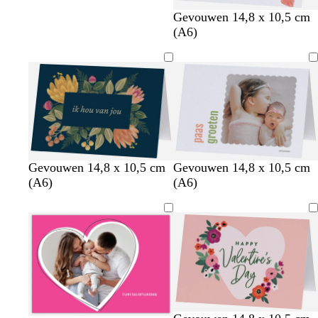
Gevouwen 14,8 x 10,5 cm
(A6)
d
z
w
l
w
z
o
Gevouwen 14,8 x 10,5 cm
Gevouwen 14,8 x 10,5 cm
o
w
i
i
i
a
l
(A6)
(A6)
n
a
j
c
t
l
i
k
r
n
h
m
j
e
t
r
t
f
r
o
g
g
g
o
r
r
r
d
i
o
i
j
e
j
s
n
s
l
f
z
w