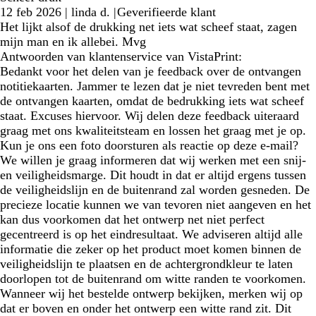
12 feb 2026
|
linda d.
|
Geverifieerde klant
Het lijkt alsof de drukking net iets wat scheef staat, zagen
mijn man en ik allebei. Mvg
Antwoorden van klantenservice van VistaPrint:
Bedankt voor het delen van je feedback over de ontvangen
notitiekaarten. Jammer te lezen dat je niet tevreden bent met
de ontvangen kaarten, omdat de bedrukking iets wat scheef
staat. Excuses hiervoor. Wij delen deze feedback uiteraard
graag met ons kwaliteitsteam en lossen het graag met je op.
Kun je ons een foto doorsturen als reactie op deze e-mail?
We willen je graag informeren dat wij werken met een snij-
en veiligheidsmarge. Dit houdt in dat er altijd ergens tussen
de veiligheidslijn en de buitenrand zal worden gesneden. De
precieze locatie kunnen we van tevoren niet aangeven en het
kan dus voorkomen dat het ontwerp net niet perfect
gecentreerd is op het eindresultaat. We adviseren altijd alle
informatie die zeker op het product moet komen binnen de
veiligheidslijn te plaatsen en de achtergrondkleur te laten
doorlopen tot de buitenrand om witte randen te voorkomen.
Wanneer wij het bestelde ontwerp bekijken, merken wij op
dat er boven en onder het ontwerp een witte rand zit. Dit