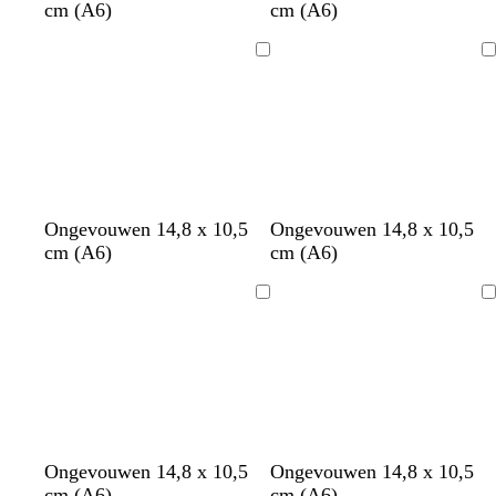
l
i
cm (A6)
cm (A6)
a
t
d
Bezig
Bezig
g
met
met
r
laden
laden
o
e
n
Ongevouwen 14,8 x 10,5
Ongevouwen 14,8 x 10,5
cm (A6)
cm (A6)
Bezig
Bezig
met
met
laden
laden
w
l
l
w
r
w
Ongevouwen 14,8 x 10,5
Ongevouwen 14,8 x 10,5
i
i
i
i
o
i
cm (A6)
cm (A6)