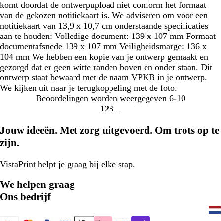
komt doordat de ontwerpupload niet conform het formaat
van de gekozen notitiekaart is. We adviseren om voor een
notitiekaart van 13,9 x 10,7 cm onderstaande specificaties
aan te houden: Volledige document: 139 x 107 mm Formaat
documentafsnede 139 x 107 mm Veiligheidsmarge: 136 x
104 mm We hebben een kopie van je ontwerp gemaakt en
gezorgd dat er geen witte randen boven en onder staan. Dit
ontwerp staat bewaard met de naam VPKB in je ontwerp.
We kijken uit naar je terugkoppeling met de foto.
Beoordelingen worden weergegeven
6-10
1
2
3
Naar
Naar
Naar
pagina
pagina
pagina
Jouw ideeën. Met zorg uitgevoerd. Om trots op te
zijn.
VistaPrint
helpt je graag
bij elke stap.
We helpen graag
Ons bedrijf