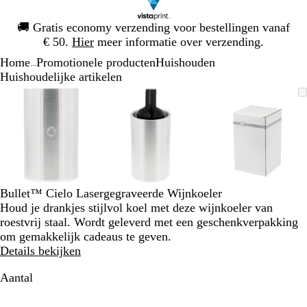
Dia
🚚
Gratis economy verzending voor bestellingen vanaf
1
€ 50.
Hier
meer informatie over verzending.
van
Home
Promotionele producten
Huishouden
1
...
Huishoudelijke artikelen
Dia
Zoombare
Gezoomd
Gebruik
Klik
Zoombare
Gezoomd
Gebruik
Klik
Zoombare
Gezoomd
Gebruik
Klik
1
afbeelding
tot
plus-
om
afbeelding
tot
plus-
om
afbeelding
tot
plus-
om
van
minimum
en
uit
minimum
en
uit
minimum
en
uit
3
mintoetsen
te
mintoetsen
te
mintoetse
te
om
vouwen
om
vouwen
om
vouwen
te
te
te
zoomen
zoomen
zoomen
en
en
en
Bullet™ Cielo Lasergegraveerde Wijnkoeler
pijltjestoetsen
pijltjestoetsen
pijltjestoe
Houd je drankjes stijlvol koel met deze wijnkoeler van
om
om
om
roestvrij staal. Wordt geleverd met een geschenkverpakking
te
te
te
om gemakkelijk cadeaus te geven.
zwenken
zwenken
zwenken
Details bekijken
Aantal