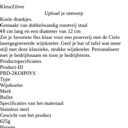
Kleur
Zilver
Z
Upload je ontwerp
i
Koele drankjes.
l
Gemaakt van dubbelwandig roestvrij staal
v
18 cm lang en een diameter van 12 cm
e
Zet je favoriete fles klaar voor een proeverij met de Cielo
r
lasergegraveerde wijnkoeler. Geef je bar of tafel wat meer
stijl met deze klassieke, strakke wijnkoeler. Personaliseer
met je bedrijfsnaam en toon je bedrijfstrots.
Productspecificaties
Product-ID
PRD-2KOIP0YS
Type
Wijnkoeler
Merk
Bullet
Specificaties van het materiaal
Stainless steel
Gewicht van het product
625g
Hoogte