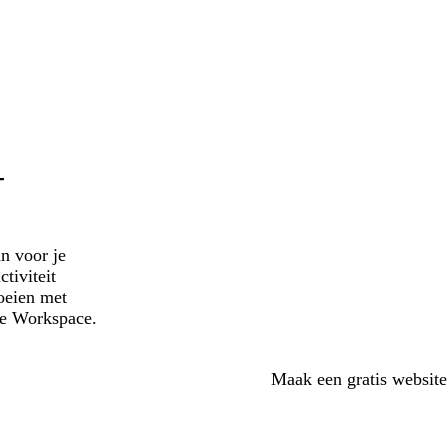
-
n voor je
tiviteit
roeien met
le Workspace.
Maak een gratis website