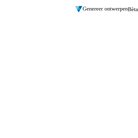
Genereer ontwerpen
Bèta