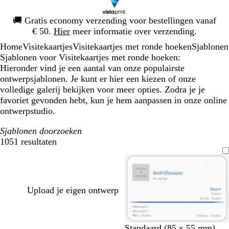
Dia
🚚
Gratis economy verzending voor bestellingen vanaf
1
€ 50.
Hier
meer informatie over verzending.
van
Home
Visitekaartjes
Visitekaartjes met ronde hoeken
Sjablonen
1
Sjablonen voor Visitekaartjes met ronde hoeken:
Hieronder vind je een aantal van onze populairste
ontwerpsjablonen. Je kunt er hier een kiezen of onze
volledige galerij bekijken voor meer opties. Zodra je je
favoriet gevonden hebt, kun je hem aanpassen in onze online
ontwerpstudio.
Sjablonen doorzoeken
1051 resultaten
Filters
Upload je eigen ontwerp
d
d
t
r
Standaard (85 x 55 mm)