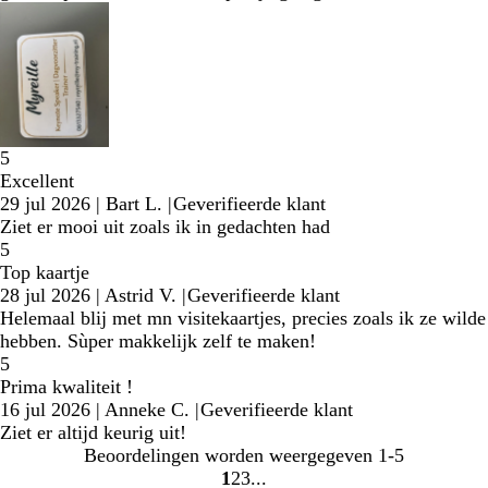
5
Excellent
29 jul 2026
|
Bart L.
|
Geverifieerde klant
Ziet er mooi uit zoals ik in gedachten had
5
Top kaartje
28 jul 2026
|
Astrid V.
|
Geverifieerde klant
Helemaal blij met mn visitekaartjes, precies zoals ik ze wilde
hebben. Sùper makkelijk zelf te maken!
5
Prima kwaliteit !
16 jul 2026
|
Anneke C.
|
Geverifieerde klant
Ziet er altijd keurig uit!
Beoordelingen worden weergegeven
1-5
1
2
3