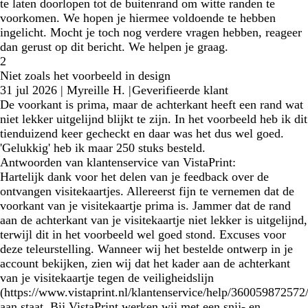
te laten doorlopen tot de buitenrand om witte randen te
voorkomen. We hopen je hiermee voldoende te hebben
ingelicht. Mocht je toch nog verdere vragen hebben, reageer
dan gerust op dit bericht. We helpen je graag.
2
Niet zoals het voorbeeld in design
31 jul 2026
|
Myreille H.
|
Geverifieerde klant
De voorkant is prima, maar de achterkant heeft een rand wat
niet lekker uitgelijnd blijkt te zijn. In het voorbeeld heb ik dit
tienduizend keer gecheckt en daar was het dus wel goed.
'Gelukkig' heb ik maar 250 stuks besteld.
Antwoorden van klantenservice van VistaPrint:
Hartelijk dank voor het delen van je feedback over de
ontvangen visitekaartjes. Allereerst fijn te vernemen dat de
voorkant van je visitekaartje prima is. Jammer dat de rand
aan de achterkant van je visitekaartje niet lekker is uitgelijnd,
terwijl dit in het voorbeeld wel goed stond. Excuses voor
deze teleurstelling. Wanneer wij het bestelde ontwerp in je
account bekijken, zien wij dat het kader aan de achterkant
van je visitekaartje tegen de veiligheidslijn
(https://www.vistaprint.nl/klantenservice/help/360059872572/
aan staat. Bij VistaPrint werken wij met een snij- en