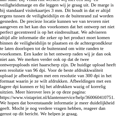
veiligheidsmarge en die leggen wij je graag uit. De marge is
bij standaard visitekaartjes 3 mm. Dit houdt in dat er altijd
ergens tussen de veiligheidslijn en de buitenrand zal worden
gesneden. De precieze locatie kunnen we van tevoren niet
aangeven en het kan dus voorkomen dat het ontwerp net niet
perfect gecentreerd is op het eindresultaat. We adviseren
altijd alle informatie die zeker op het product moet komen
binnen de veiligheidslijn te plaatsen en de achtergrondkleur
te laten doorlopen tot de buitenrand om witte randen te
voorkomen. Een kader in het ontwerp raden wij je dan ook
niet aan. We merken verder ook op dat de twee
ontwerpuploads niet haarscherp zijn. De huidige upload heeft
een resolutie van 96 dpi. Voor de beste afdrukkwaliteit
upload je afbeeldingen met een resolutie van 300 dpi in het
formaat waarin je ze wilt afdrukken. Afbeeldingen met een
lagere dpi kunnen er bij het afdrukken wazig of korrelig
uitzien. Meer hierover lees je op deze pagina:
https://www.vistaprint.nl/klantenservice/help/360060410751.
We hopen dat bovenstaande informatie je meer duidelijkheid
geeft. Mocht je nog verdere vragen hebben, reageer dan
gerust op dit bericht. We helpen je graag.