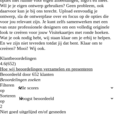
opties met ruimte voor eigen afbeeldingen, logo's en meer.
Wil je je eigen ontwerp gebruiken? Geen probleem, ook
daarvoor kun je bij ons terecht. Upload eenvoudig je
ontwerp, sla de ontwerpfase over en focus op de opties die
voor jou relevant zijn. Je kunt zelfs samenwerken met een
van onze professionele designers om een volledig originele
look te creëren voor jouw Visitekaartjes met ronde hoeken.
Wat je ook nodig hebt, wij staan klaar om je erbij te helpen.
En we zijn niet tevreden totdat jij dat bent. Klaar om te
creëren? Mooi! Wij ook.
Klantbeoordelingen
652
4.6
(
652
)
klantbeoordelingen
Hoe wij beoordelingen verzamelen en presenteren
Beoordeeld door 652 klanten
Mijn
zoekopdrachten
Filteren
op
Sorteren
op
2
Niet goed uitgelijnd en/of gesneden