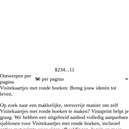
1
2
3
4
11
Pagina
Pagina
Pagina
Pagina
Pagina
Ontwerpen per
1
2
3
4
11
pagina
Visitekaartjes met ronde hoeken: Breng jouw ideeën tot
leven.
Op zoek naar een makkelijke, stressvrije manier om zelf
Visitekaartjes met ronde hoeken te maken? Vistaprint helpt je
graag. We hebben een uitgebreid aanbod volledig aanpasbare
sjablonen voor Visitekaartjes met ronde hoeken, inclusief