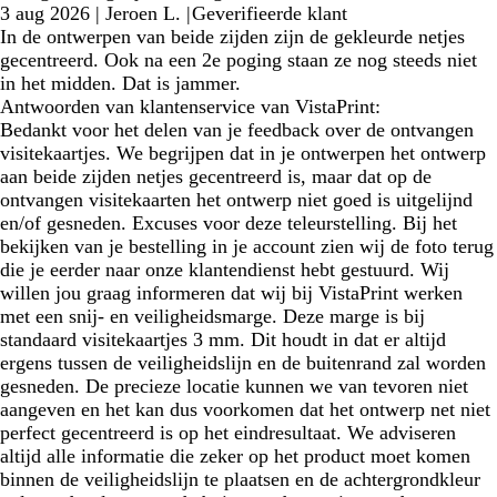
3 aug 2026
|
Jeroen L.
|
Geverifieerde klant
In de ontwerpen van beide zijden zijn de gekleurde netjes
gecentreerd. Ook na een 2e poging staan ze nog steeds niet
in het midden. Dat is jammer.
Antwoorden van klantenservice van VistaPrint:
Bedankt voor het delen van je feedback over de ontvangen
visitekaartjes. We begrijpen dat in je ontwerpen het ontwerp
aan beide zijden netjes gecentreerd is, maar dat op de
ontvangen visitekaarten het ontwerp niet goed is uitgelijnd
en/of gesneden. Excuses voor deze teleurstelling. Bij het
bekijken van je bestelling in je account zien wij de foto terug
die je eerder naar onze klantendienst hebt gestuurd. Wij
willen jou graag informeren dat wij bij VistaPrint werken
met een snij- en veiligheidsmarge. Deze marge is bij
standaard visitekaartjes 3 mm. Dit houdt in dat er altijd
ergens tussen de veiligheidslijn en de buitenrand zal worden
gesneden. De precieze locatie kunnen we van tevoren niet
aangeven en het kan dus voorkomen dat het ontwerp net niet
perfect gecentreerd is op het eindresultaat. We adviseren
altijd alle informatie die zeker op het product moet komen
binnen de veiligheidslijn te plaatsen en de achtergrondkleur